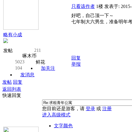
只看该作者
1楼
发表于: 2015-
好吧，自己顶一下～
七年制大六男生，准备明年
略有小成
211
发帖
啄木币
回复
5023
鲜花
举报
104
加关注
发消息
发帖
回复
返回列表
快速回复
您目前还是游客，请
登录
或
注册
进入高级模式
文字颜色