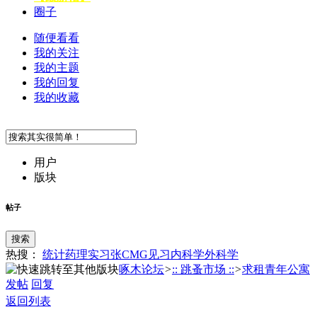
圈子
随便看看
我的关注
我的主题
我的回复
我的收藏
用户
版块
帖子
搜索
热搜：
统计
药理
实习
张
CMG
见习
内科学
外科学
啄木论坛
>
:: 跳蚤市场 ::
>
求租青年公寓
发帖
回复
返回列表