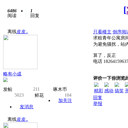
[
6486
1
阅读
回复
离线
皮皮..
只看楼主
倒序阅
求租青年公寓房
为避免骚扰，站
算了，反正
电话 1826415963
略有小成
评价一下你浏览
211
发帖
啄木币
精彩
感动
搞笑
5023
104
鲜花
回复
加关注
举报
发消息
离线
皮皮..