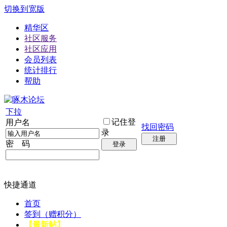
切换到宽版
精华区
社区服务
社区应用
会员列表
统计排行
帮助
下拉
记住登
用户名
找回密码
录
注册
密 码
登录
快捷通道
首页
签到（赠积分）
【最新帖】