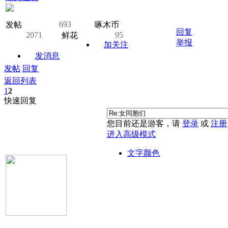
693
发帖
啄木币
回复
2071
95
鲜花
举报
加关注
发消息
发帖
回复
返回列表
1
2
快速回复
您目前还是游客，请
登录
或
注册
进入高级模式
文字颜色