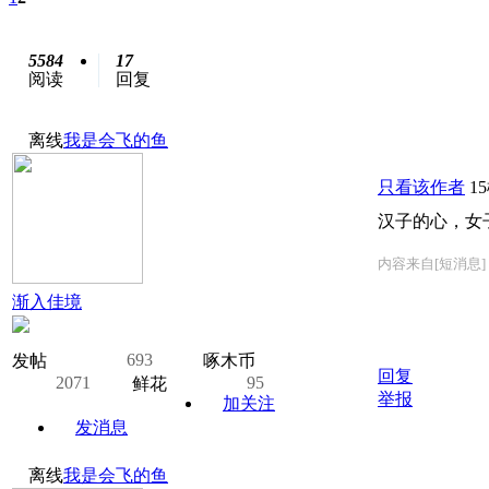
5584
17
阅读
回复
离线
我是会飞的鱼
只看该作者
1
汉子的心，女
内容来自[短消息]
渐入佳境
693
发帖
啄木币
回复
2071
95
鲜花
举报
加关注
发消息
离线
我是会飞的鱼