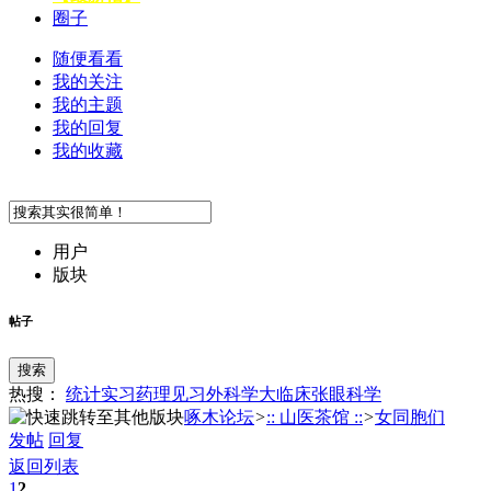
圈子
随便看看
我的关注
我的主题
我的回复
我的收藏
用户
版块
帖子
搜索
热搜：
统计
实习
药理
见习
外科学
大临床
张
眼科学
啄木论坛
>
:: 山医茶馆 ::
>
女同胞们
发帖
回复
返回列表
1
2