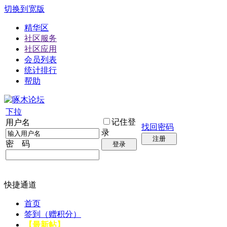
切换到宽版
精华区
社区服务
社区应用
会员列表
统计排行
帮助
下拉
记住登
用户名
找回密码
录
注册
密 码
登录
快捷通道
首页
签到（赠积分）
【最新帖】