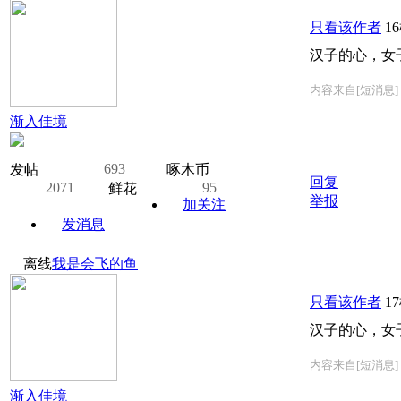
只看该作者
1
汉子的心，女
内容来自[短消息]
渐入佳境
693
发帖
啄木币
回复
2071
95
鲜花
举报
加关注
发消息
离线
我是会飞的鱼
只看该作者
1
汉子的心，女
内容来自[短消息]
渐入佳境