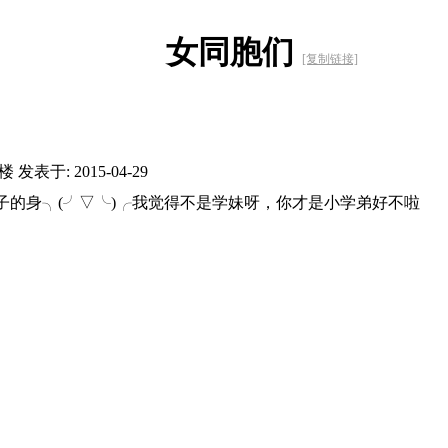
女同胞们
[复制链接]
5楼
发表于: 2015-04-29
子的身╮(╯▽╰)╭我觉得不是学妹呀，你才是小学弟好不啦