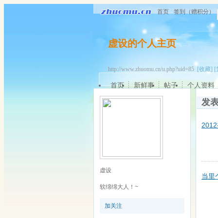
首页
签到（赠积分）
虚设的个人主页
http://www.zhuomu.cn/u.php?uid=85
[收藏]
[
首页
新鲜事
帖子
个人资料
发
20
虚设
当里
软绵绵大人！~
加关注