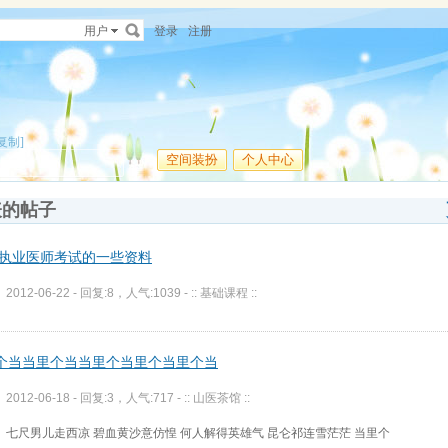
用户
登录
注册
复制]
空间装扮
个人中心
表的帖子
12执业医师考试的一些资料
2012-06-22 - 回复:8，人气:1039 -
:: 基础课程 ::
个当当里个当当里个当里个当里个当
2012-06-18 - 回复:3，人气:717 -
:: 山医茶馆 ::
七尺男儿走西凉 碧血黄沙意仿惶 何人解得英雄气 昆仑祁连雪茫茫 当里个