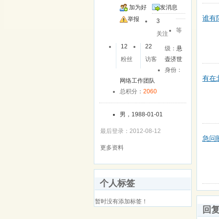
加为好
发消息
谁有
友
举报
3
等
关注
12
22
级：
悬
粉丝
访客
壶济世
身份：
有在
网络工作团队
总积分：
2060
男，1988-01-01
最后登录：2012-08-12
急问
更多资料
个人标签
暂时没有添加标签！
回