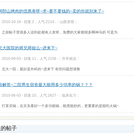
阿郎山烤肉的优惠券呀~求~要不要钱的~卖的你就别来了~
2010-10-18 - 回复:2，人气:2214 -
:: 山医茶馆 ::
之前帖子里很多人说到处都有人发呀，免费的大家都很多啊神马的 可是为
北大医院的师兄师姐么~进来下~
2010-09-03 - 回复:11，人气:2156 -
:: 升学就业 ::
北大一院，最好是外科的~进来下 有些问题想请教
盼解答~二院男生宿舍最大能用多少功率的锅？？？
2010-06-03 - 回复:10，人气:2627 -
:: 临床实习 ::
打算买锅，在京东看好一个多功能锅，能煮能炒的，更重要的是能吃火锅~
复的帖子