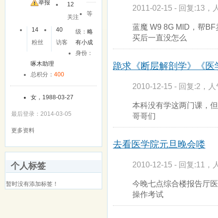
友
举报
12
2011-02-15 - 回复:13，
等
关注
蓝魔 W9 8G MID，
14
40
级：
略
买后一直没怎么
粉丝
访客
有小成
身份：
啄木助理
跪求《断层解剖学》《医
总积分：
400
2010-12-15 - 回复:2，人
女，1988-03-27
本科没有学这两门课，但
最后登录：2014-03-05
哥哥们
更多资料
去看医学院元旦晚会喽
2010-12-15 - 回复:11，
个人标签
今晚七点综合楼报告厅医
暂时没有添加标签！
操作考试