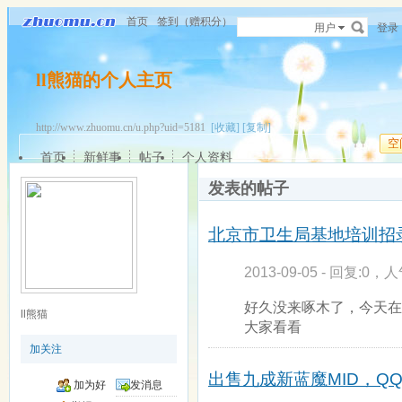
首页
签到（赠积分）
用户
登录
ll熊猫的个人主页
http://www.zhuomu.cn/u.php?uid=5181
[收藏]
[复制]
空
首页
新鲜事
帖子
个人资料
发表的帖子
北京市卫生局基地培训招
2013-09-05 - 回复:0，人
好久没来啄木了，今天在
ll熊猫
大家看看
加关注
出售九成新蓝魔MID，QQ32
加为好
发消息