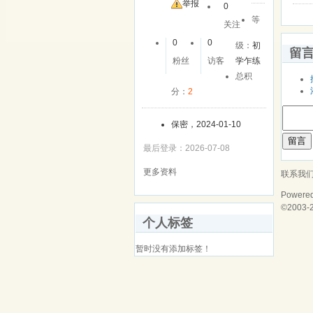
友
举报
0
等
关注
0
0
级：
初
留
粉丝
访客
学乍练
总积
分：
2
保密，2024-01-10
留言
最后登录：2026-07-08
更多资料
联系我
Powere
©2003-
个人标签
暂时没有添加标签！