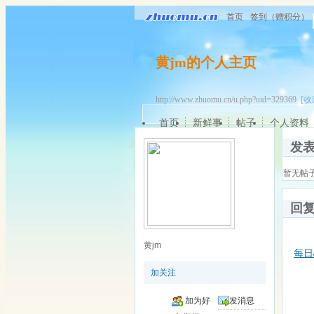
首页
签到（赠积分）
黄jm的个人主页
http://www.zhuomu.cn/u.php?uid=329369
[收
首页
新鲜事
帖子
个人资料
发
暂无帖
回
黄jm
每日
加关注
加为好
发消息