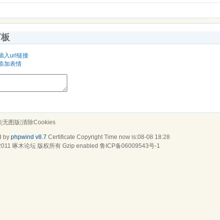
言板
插入url链接
添加表情
们
|
无图版
|
清除Cookies
d by
phpwind v8.7
Certificate
Copyright Time now is:08-08 18:28
2011
啄木论坛
版权所有 Gzip enabled
鲁ICP备06009543号-1