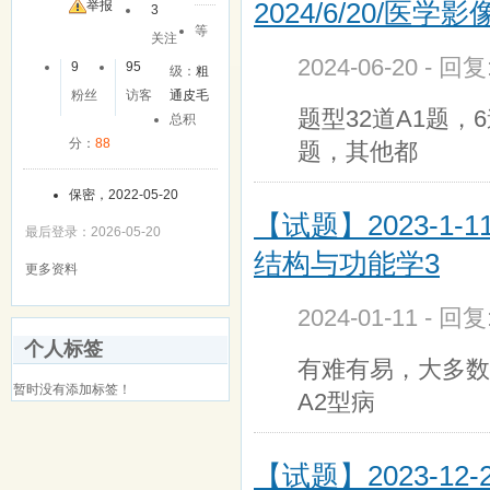
2024/6/20/医
友
举报
3
等
关注
2024-06-20 - 回
9
95
级：
粗
粉丝
访客
通皮毛
题型32道A1题，
总积
分：
88
题，其他都
保密，2022-05-20
【试题】2023-1-
最后登录：2026-05-20
结构与功能学3
更多资料
2024-01-11 - 回
个人标签
有难有易，大多数
暂时没有添加标签！
A2型病
【试题】2023-12-