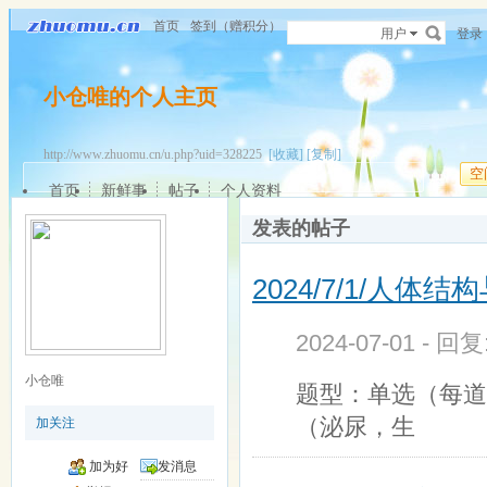
首页
签到（赠积分）
用户
登录
小仓唯的个人主页
http://www.zhuomu.cn/u.php?uid=328225
[收藏]
[复制]
空
首页
新鲜事
帖子
个人资料
发表的帖子
2024/7/1/人体
2024-07-01 - 回
小仓唯
题型：单选（每道
（泌尿，生
加关注
加为好
发消息