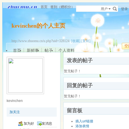
首页
签到（赠积分）
用户
登录
kevinchen的个人主页
http://www.zhuomu.cn/u.php?uid=328124
[收藏]
[复制]
空
首页
新鲜事
帖子
个人资料
发表的帖子
暂无帖子！
回复的帖子
暂无帖子！
kevinchen
留言板
加关注
插入url链接
加为好
发消息
添加表情