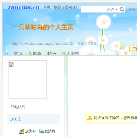
首页
签到（赠积分）
用户
登录
一只咕咕鸟的个人主页
http://www.zhuomu.cn/u.php?uid=326723
[收藏]
[复制]
空
首页
新鲜事
帖子
个人资料
一只咕咕鸟
对方设置了隐私，您没有
加关注
加为好
发消息