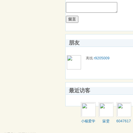
留言
朋友
离线
r9205009
最近访客
小楊爱学
寐雯
60476173
习