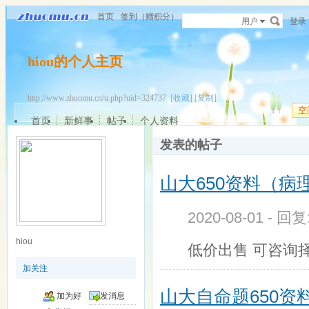
首页
签到（赠积分）
用户
登录
hiou的个人主页
http://www.zhuomu.cn/u.php?uid=324737
[收藏]
[复制]
空
首页
新鲜事
帖子
个人资料
发表的帖子
山大650资料（病
2020-08-01 - 回
hiou
低价出售 可咨询择
加关注
山大自命题650资
加为好
发消息