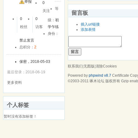
友
举报
0
等
关注
留言板
0
0
级：
初
插入url链接
粉丝
访客
学乍练
添加表情
身份：
禁止发言
总积分：
2
留言
保密，2018-05-03
联系我们
|
无图版
|
清除Cookies
最后登录：2018-06-19
Powered by
phpwind v8.7
Certificate
Copy
©2003-2011
啄木论坛
版权所有 Gzip enab
更多资料
个人标签
暂时没有添加标签！