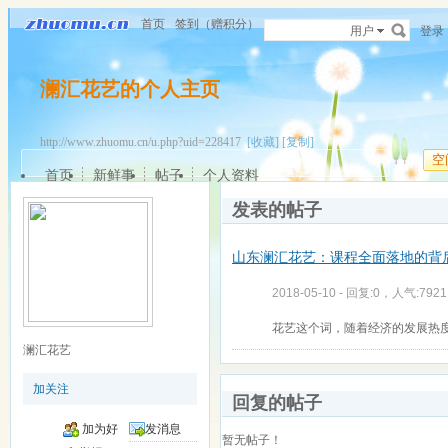
首页
签到（赠积分）
用户
登录
澜汇花艺的个人主页
http://www.zhuomu.cn/u.php?uid=228417
[收藏]
[复制]
空
首页
新鲜事
帖子
个人资料
发表的帖子
山东澜汇花艺：课程全面落地的背
2018-05-10 - 回复:0，人气:7921
花艺这个词，随着经济的发展热
澜汇花艺
加关注
回复的帖子
加为好
发消息
暂无帖子！