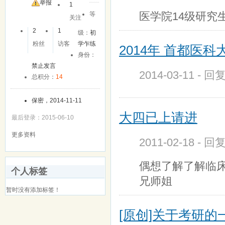
友
举报
1
医学院14级研究
等
关注
2
1
级：
初
粉丝
访客
学乍练
2014年 首都医科
身份：
禁止发言
2014-03-11 - 
总积分：
14
保密，2014-11-11
大四已上请进
最后登录：2015-06-10
更多资料
2011-02-18 - 回
偶想了解了解临
个人标签
兄师姐
暂时没有添加标签！
[原创]关于考研