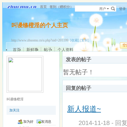
首页
签到（赠积分）
用户
登录
叫谩绦橙淫的个人主页
http://www.zhuomu.cn/u.php?uid=201199
[收藏]
[复制]
空
首页
新鲜事
帖子
个人资料
发表的帖子
暂无帖子！
回复的帖子
叫谩绦橙淫
新人报道~
加关注
2014-11-18 - 回
加为好
发消息