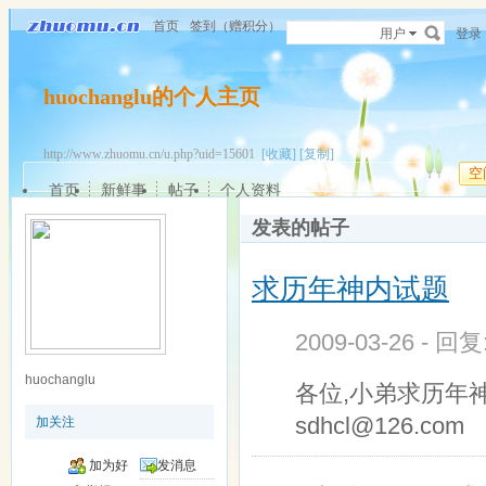
首页
签到（赠积分）
用户
登录
huochanglu的个人主页
http://www.zhuomu.cn/u.php?uid=15601
[收藏]
[复制]
空
首页
新鲜事
帖子
个人资料
发表的帖子
求历年神内试题
2009-03-26 - 回
huochanglu
各位,小弟求历年神
sdhcl@126.com
加关注
加为好
发消息