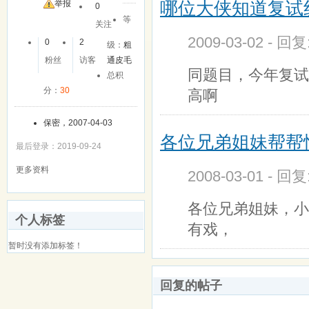
哪位大侠知道复试
友
举报
0
等
关注
2009-03-02 - 回
0
2
级：
粗
粉丝
访客
通皮毛
同题目，今年复试
总积
分：
30
高啊
保密，2007-04-03
各位兄弟姐妹帮帮
最后登录：2019-09-24
更多资料
2008-03-01 - 回
各位兄弟姐妹，小
个人标签
有戏，
暂时没有添加标签！
回复的帖子