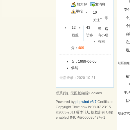
加为好
发消息
支
友
举报
10
个
等
关注
个
12
43
级：
略
自
粉丝
访客
有小成
总积
注
分：
409
最
女，1989-06-05
社区信息
偶然
精
最后登录：2020-10-21
平
联系我们
|
无图版
|
清除Cookies
帖
Powered by
phpwind v8.7
Certificate
Copyright Time now is:08-07 23:15
©2003-2011
啄木论坛
版权所有 Gzip
联系方式
enabled
鲁ICP备06009543号-1