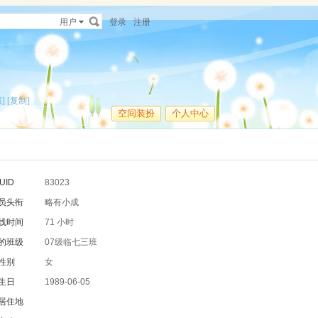
用户
登录
注册
]
[复制]
空间装扮
个人中心
UID
83023
员头衔
略有小成
线时间
71 小时
的班级
07级临七三班
性别
女
生日
1989-06-05
居住地