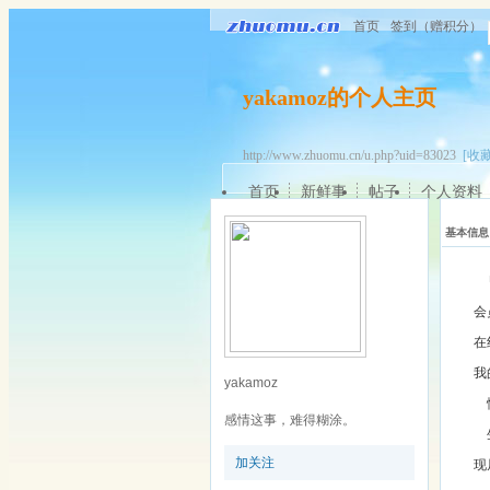
首页
签到（赠积分）
yakamoz的个人主页
http://www.zhuomu.cn/u.php?uid=83023
[收藏
首页
新鲜事
帖子
个人资料
基本信息
会
在
我
yakamoz
感情这事，难得糊涂。
加关注
现