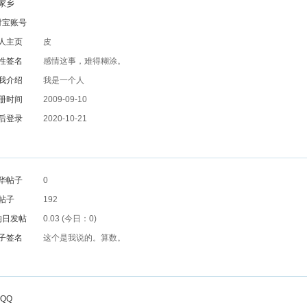
家乡
付宝账号
人主页
皮
性签名
感情这事，难得糊涂。
我介绍
我是一个人
册时间
2009-09-10
后登录
2020-10-21
华帖子
0
帖子
192
均日发帖
0.03 (今日：0)
子签名
这个是我说的。算数。
QQ