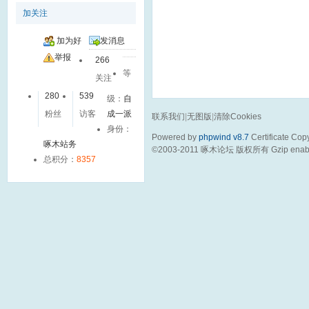
加关注
加为好
发消息
友
举报
266
等
关注
280
539
级：
自
粉丝
访客
成一派
联系我们
|
无图版
|
清除Cookies
身份：
Powered by
phpwind v8.7
Certificate
Copy
啄木站务
©2003-2011
啄木论坛
版权所有 Gzip enab
总积分：
8357