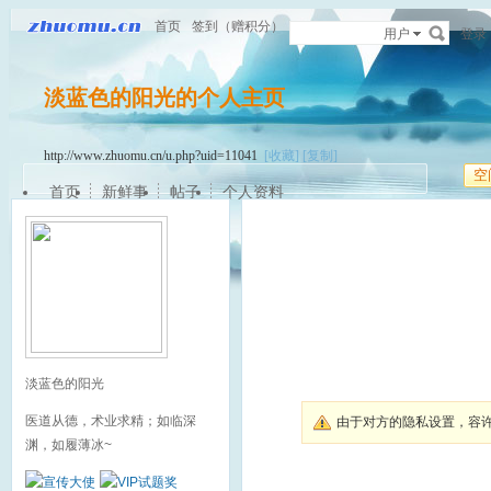
首页
签到（赠积分）
用户
登录
淡蓝色的阳光的个人主页
http://www.zhuomu.cn/u.php?uid=11041
[收藏]
[复制]
空
首页
新鲜事
帖子
个人资料
淡蓝色的阳光
医道从德，术业求精；如临深
由于对方的隐私设置，容
渊，如履薄冰~