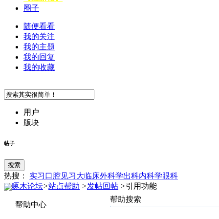
圈子
随便看看
我的关注
我的主题
我的回复
我的收藏
用户
版块
帖子
搜索
热搜：
实习
口腔
见习
大临床
外科学
出科
内科学
眼科
啄木论坛
>
站点帮助
>
发帖回帖
>
引用功能
帮助搜索
帮助中心