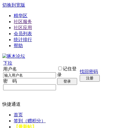
切换到宽版
精华区
社区服务
社区应用
会员列表
统计排行
帮助
下拉
记住登
用户名
找回密码
录
注册
密 码
登录
快捷通道
首页
签到（赠积分）
【最新帖】