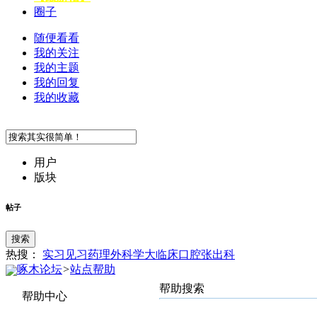
圈子
随便看看
我的关注
我的主题
我的回复
我的收藏
用户
版块
帖子
搜索
热搜：
实习
见习
药理
外科学
大临床
口腔
张
出科
啄木论坛
>
站点帮助
帮助搜索
帮助中心