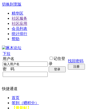
切换到宽版
精华区
社区服务
社区应用
会员列表
统计排行
帮助
下拉
记住登
用户名
找回密码
录
注册
密 码
登录
快捷通道
首页
签到（赠积分）
【最新帖】