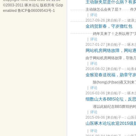
主动脉夹层是什么病？有
©2003-2011
啄木论坛
版权所有 Gzip
主动脉怎么会夹了层？ 作为人
enabled
鲁ICP备06009543号-1
|
评论
2017-09-26
[来自帖子 -
:: 健康
金鸡贺新春，守岁撒红包
鸡年又来了！之所以用了“又”
|
评论
2017-01-27
[来自帖子 -
:: 啄木
网站机房网络故障，网站
由于网站机房网络故障，导致几
|
评论
2016-08-02
[来自帖子 -
:: 站务
金猴迎春送祝福，勋章守
除(hong)夕(bao)夜又
|
评论
2016-02-06
[来自帖子 -
:: 啄木
细数山大各BBS论坛，反
谨以此贴纪念BBS辉煌的时
|
评论
2015-09-06
[来自帖子 -
:: 山医
山医啄木论坛欢迎2015级
|
评论