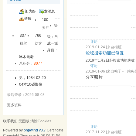
加为好
发消息
友
举报
100
等
关注
337
766
级：
自
|
评论
粉丝
访客
成一派
2019-01-24
[
来自相册
]
身份：
论坛搜索功能已修复
啄木元老
2019年1月2日起搜索功能失效，
总积分：
8077
|
评论
2019-01-06
[来自帖子 -
:: 站务
分享照片
男，1984-02-20
04本10硕影像
最后登录：2026-08-03
更多资料
联系我们
|
无图版
|
清除Cookies
|
评论
Powered by
phpwind v8.7
Certificate
2017-11-22
[
来自相册
]
Copyright Time now is:08-06 11:56