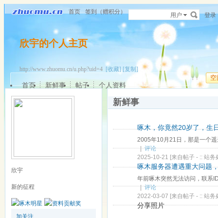
首页
签到（赠积分）
用户
登录
欣宇的个人主页
http://www.zhuomu.cn/u.php?uid=4
[收藏]
[复制]
空
首页
新鲜事
帖子
个人资料
新鲜事
啄木，你竟然20岁了，生
2005年10月21日，那是一个
|
评论
2025-10-21
[来自帖子 -
:: 站务
啄木服务器遭遇重大问题
欣宇
年前啄木突然无法访问，联系I
新的征程
|
评论
2022-03-07
[来自帖子 -
:: 站务
分享照片
加关注