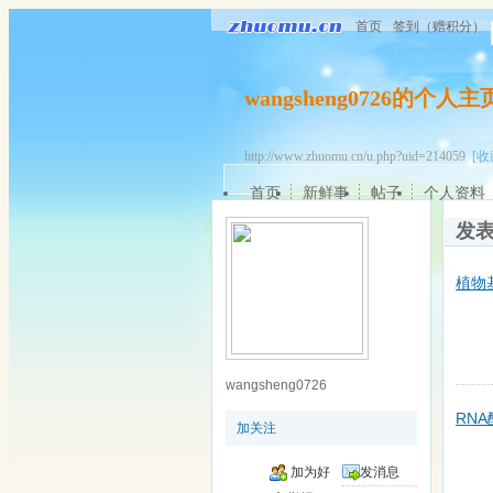
首页
签到（赠积分）
wangsheng0726的个人主
http://www.zhuomu.cn/u.php?uid=214059
[收
首页
新鲜事
帖子
个人资料
发
植物
wangsheng0726
RN
加关注
加为好
发消息