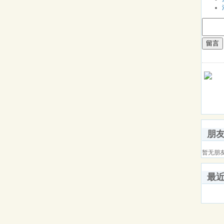
留言
朋
暂无朋
最