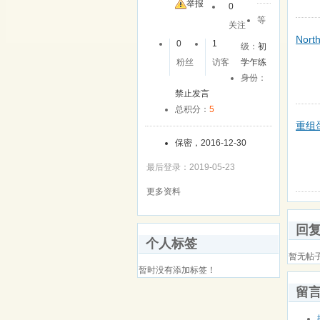
友
举报
0
等
关注
North
0
1
级：
初
粉丝
访客
学乍练
身份：
禁止发言
总积分：
5
重组蛋
保密，2016-12-30
最后登录：2019-05-23
更多资料
回
个人标签
暂无帖
暂时没有添加标签！
留