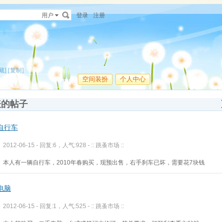
用户
登录
注册
藏]
[复制]
空间装扮
个人中心
表的帖子
自行车
2012-06-15 - 回复:6，人气:928 -
:: 跳蚤市场 ::
本人有一辆自行车，2010年春购买，现预出售，右手刹车已坏，需要花7块钱
电脑
2012-06-15 - 回复:1，人气:525 -
:: 跳蚤市场 ::