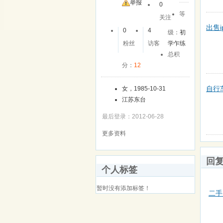
友
举报
0
等
关注
出售ip
0
4
级：
初
粉丝
访客
学乍练
总积
分：
12
自行
女，1985-10-31
江苏东台
最后登录：2012-06-28
更多资料
回
个人标签
暂时没有添加标签！
二手