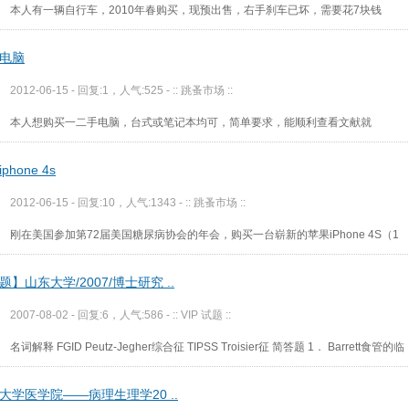
本人有一辆自行车，2010年春购买，现预出售，右手刹车已坏，需要花7块钱
电脑
2012-06-15 - 回复:1，人气:525 -
:: 跳蚤市场 ::
本人想购买一二手电脑，台式或笔记本均可，简单要求，能顺利查看文献就
phone 4s
2012-06-15 - 回复:10，人气:1343 -
:: 跳蚤市场 ::
刚在美国参加第72届美国糖尿病协会的年会，购买一台崭新的苹果iPhone 4S（1
题】山东大学/2007/博士研究 ..
2007-08-02 - 回复:6，人气:586 -
:: VIP 试题 ::
名词解释 FGID Peutz-Jegher综合征 TIPSS Troisier征 简答题 1． Barrett食管的临
大学医学院——病理生理学20 ..