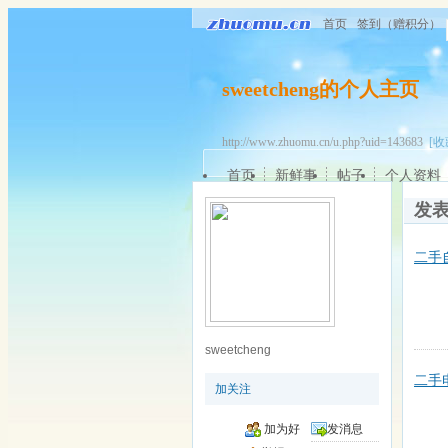
首页
签到（赠积分）
sweetcheng的个人主页
http://www.zhuomu.cn/u.php?uid=143683
[收
首页
新鲜事
帖子
个人资料
发
二手
sweetcheng
二手
加关注
加为好
发消息