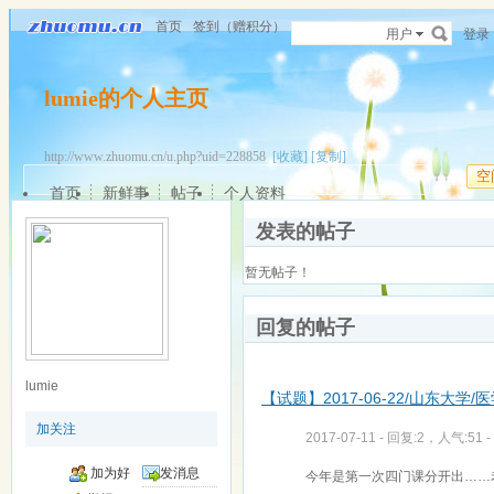
首页
签到（赠积分）
用户
登录
lumie的个人主页
http://www.zhuomu.cn/u.php?uid=228858
[收藏]
[复制]
空
首页
新鲜事
帖子
个人资料
发表的帖子
暂无帖子！
回复的帖子
lumie
【试题】2017-06-22/山东大学/医学
加关注
2017-07-11 - 回复:2，人气:51 -
加为好
发消息
今年是第一次四门课分开出……