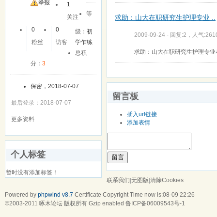
友
举报
1
等
求助：山大在职研究生护理专业 ..
关注
0
0
级：
初
2009-09-24 - 回复:2，人气:261
粉丝
访客
学乍练
求助：山大在职研究生护理专业
总积
分：
3
保密，2018-07-07
留言板
最后登录：2018-07-07
插入url链接
更多资料
添加表情
个人标签
留言
暂时没有添加标签！
联系我们
|
无图版
|
清除Cookies
Powered by
phpwind v8.7
Certificate
Copyright Time now is:08-09 22:26
©2003-2011
啄木论坛
版权所有 Gzip enabled
鲁ICP备06009543号-1