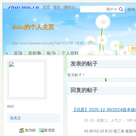
首页
签到（赠积分）
用户
登录
daiii的个人主页
http://www.zhuomu.cn/u.php?uid=331799
[收藏]
[复制]
空
首页
新鲜事
帖子
个人资料
发表的帖子
暂无帖子！
回复的帖子
daiii
【试题】2025-12-30/2024级本硕/
加关注
01-15 - 回复:1，人气:2 -
:: VIP 
加为好
发消息
A1:80 A2:10 B:10 股三