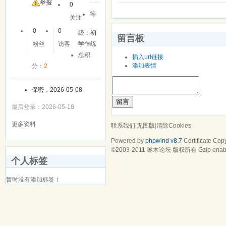
友
举报
0
等
关注
0
0
级：
初
留言板
粉丝
访客
学乍练
总积
插入url链接
添加表情
分：
2
保密，2026-05-08
留言
最后登录：2026-05-18
更多资料
联系我们
|
无图版
|
清除Cookies
Powered by
phpwind v8.7
Certificate
Copy
©2003-2011
啄木论坛
版权所有 Gzip enab
个人标签
暂时没有添加标签！