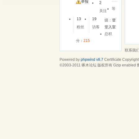
友
举报
2
等
关注
13
19
级：
登
粉丝
访客
堂入室
总积
分：
215
联系我
Powered by
phpwind v8.7
Certificate
Copyright
©2003-2011
啄木论坛
版权所有 Gzip enabled