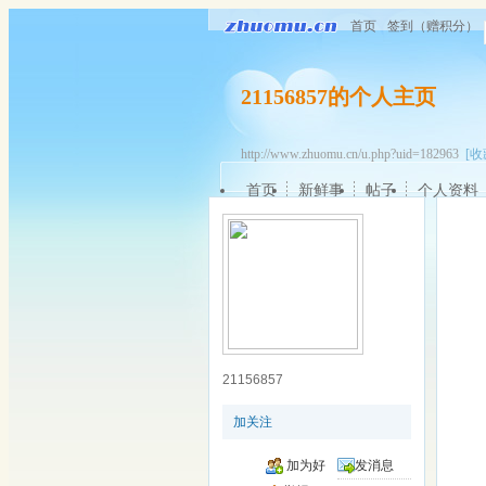
首页
签到（赠积分）
21156857的个人主页
http://www.zhuomu.cn/u.php?uid=182963
[收
首页
新鲜事
帖子
个人资料
21156857
加关注
加为好
发消息