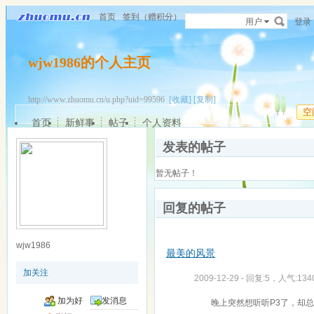
首页
签到（赠积分）
用户
登录
wjw1986的个人主页
http://www.zhuomu.cn/u.php?uid=99596
[收藏]
[复制]
空
首页
新鲜事
帖子
个人资料
发表的帖子
暂无帖子！
回复的帖子
wjw1986
最美的风景
加关注
2009-12-29 - 回复:5，人气:134
加为好
发消息
晚上突然想听听P3了，却总