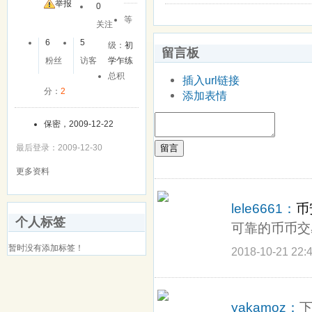
友
举报
0
等
关注
6
5
级：
初
留言板
粉丝
访客
学乍练
总积
插入url链接
分：
2
添加表情
保密，2009-12-22
留言
最后登录：2009-12-30
更多资料
lele6661：
币
个人标签
可靠的币币交
暂时没有添加标签！
2018-10-21 22:
yakamoz：