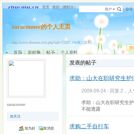
首页
签到（赠积分）
用户
登录
saraconner的个人主页
http://www.zhuomu.cn/u.php?uid=72267
[收藏]
[复制]
空
首页
新鲜事
帖子
个人资料
发表的帖子
求助：山大在职研究生护
2009-09-24 - 回复:2，人
求助：山大在职研究生护
saraconner
不能透露
加关注
求购二手自行车
加为好
发消息