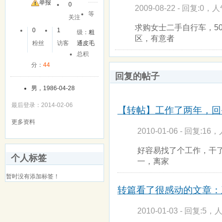
友
举报
0
2009-08-22 - 回复:0，人
等
关注
求购女士二手自行车，50
0
1
级：
粗
区，有意者
粉丝
访客
通皮毛
总积
分：
44
回复的帖子
男，1986-04-28
最后登录：2014-02-06
【转帖】工作了两年，回头
更多资料
2010-01-06 - 回复:16，
好容易找了个工作，干
个人标签
一，离家
暂时没有添加标签！
转篇看了很感动的文章：三
2010-01-03 - 回复:5，人