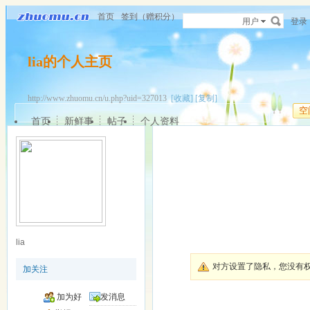
首页
签到（赠积分）
用户
登录
lia的个人主页
http://www.zhuomu.cn/u.php?uid=327013
[收藏]
[复制]
空
首页
新鲜事
帖子
个人资料
lia
对方设置了隐私，您没有
加关注
加为好
发消息