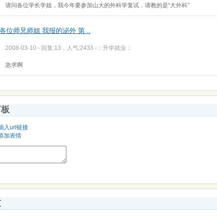
请问各位学长学姐，我今年要参加山大的外科学复试，请教的是“大外科”
各位师兄师姐 我报的泌外 第 ..
2008-03-10 - 回复:13，人气:2433 -
:: 升学就业 ::
急求啊
言板
插入url链接
添加表情
友