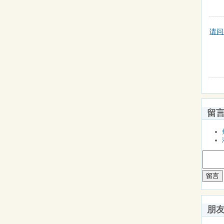
请问
留
留言
朋