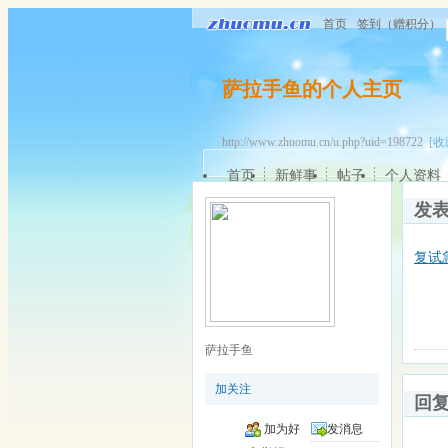
首页
签到（赠积分）
萨拉手鱼的个人主页
http://www.zhuomu.cn/u.php?uid=198722
[收
首页
新鲜事
帖子
个人资料
发
复试
萨拉手鱼
加关注
回
加为好
发消息