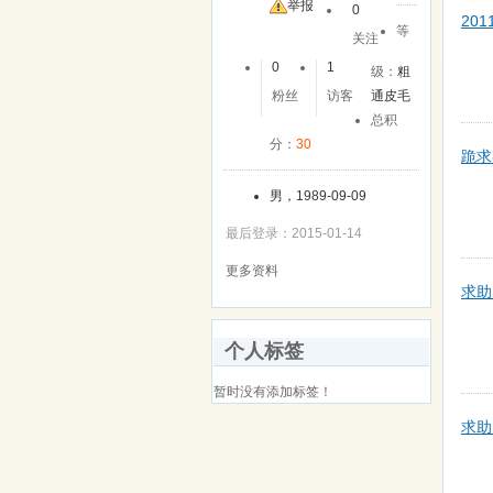
友
举报
0
20
等
关注
0
1
级：
粗
粉丝
访客
通皮毛
总积
分：
30
跪求
男，1989-09-09
最后登录：2015-01-14
更多资料
求助
个人标签
暂时没有添加标签！
求助