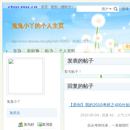
首页
签到（赠积分）
用户
登录
鬼鬼小丫的个人主页
http://www.zhuomu.cn/u.php?uid=192821
[收藏]
[复制]
空
首页
新鲜事
帖子
个人资料
发表的帖子
暂无帖子！
回复的帖子
鬼鬼小丫
【原创】我的2010考研之400分如何
加关注
2010-05-04 - 回复:42，人气:17
加为好
发消息
自从考研结束，一直都很忙，