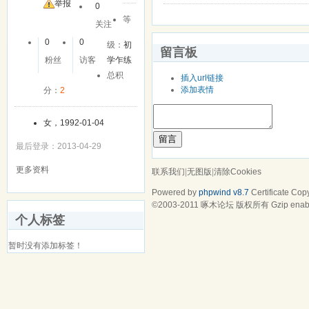
友
举报
0
等
关注
0
0
级：
初
留言板
粉丝
访客
学乍练
总积
插入url链接
添加表情
分：
2
女，1992-01-04
留言
最后登录：2013-04-29
更多资料
联系我们
|
无图版
|
清除Cookies
Powered by
phpwind v8.7
Certificate
Copy
©2003-2011
啄木论坛
版权所有 Gzip enab
个人标签
暂时没有添加标签！