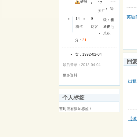
友
举报
17
等
关注
英语
14
9
级：
粗
粉丝
访客
通皮毛
总积
分：
31
女，1992-02-04
回
最后登录：2018-04-04
更多资料
出租
个人标签
暂时没有添加标签！
【试题