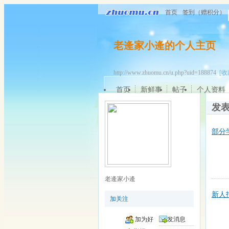
首页
签到（赠积分）
老逄家小逄的个人主页
http://www.zhuomu.cn/u.php?uid=188874
[收
首页
新鲜事
帖子
个人资料
发
部分
老逄家小逄
新人
加关注
加为好
发消息