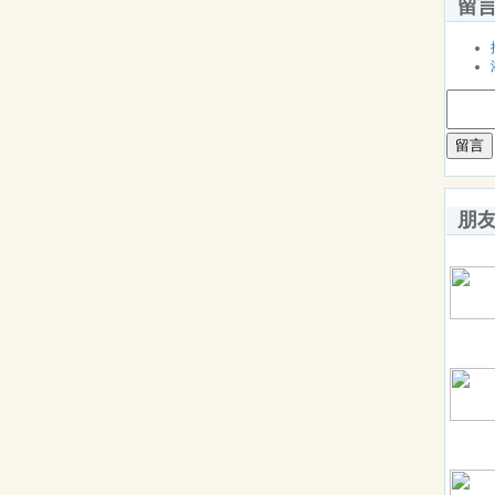
留
留言
朋