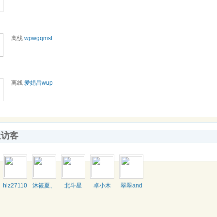
离线
wpwgqmsl
离线
爱娟昌wup
近访客
hlz271100
沐筱夏、
北斗星
卓小木
翠翠and
傩送