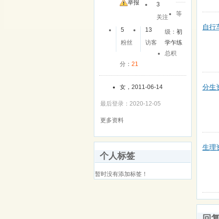
友
举报
3
等
关注
自行
5
13
级：
初
粉丝
访客
学乍练
总积
分：
21
分生
女，2011-06-14
最后登录：2020-12-05
更多资料
生理
个人标签
暂时没有添加标签！
回