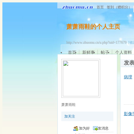
首页
签到（赠积分）
萧萧雨鞋的个人主页
http://www.zhuomu.cn/u.php?uid=177679
[收
首页
新鲜事
帖子
个人资料
发
病理
萧萧雨鞋
影像
加关注
加为好
发消息