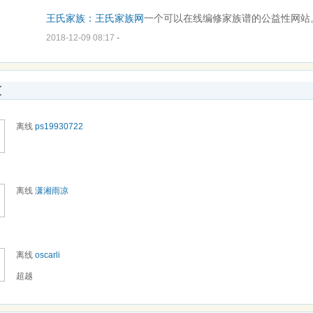
王氏家族：
王氏
家族网
一个可以在线编修家族谱的公益性网站
2018-12-09 08:17
-
友
离线
ps19930722
离线
潇湘雨凉
离线
oscarli
超越