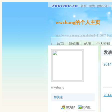
首页
签到（赠积分）
wwzhang的个人主页
http://www.zhuomu.cn/u.php?uid=110647
[收
首页
新鲜事
帖子
个人资料
发
20
wwzhang
20
加关注
加为好
发消息