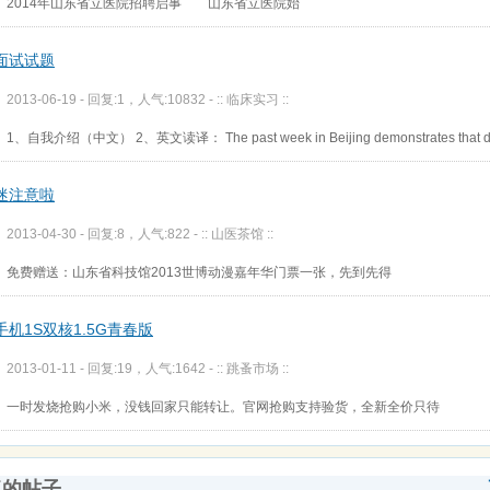
2014年山东省立医院招聘启事 山东省立医院始
面试试题
2013-06-19 - 回复:1，人气:10832 -
:: 临床实习 ::
1、自我介绍（中文） 2、英文读译： The past week in Beijing demonstrates that di
迷注意啦
2013-04-30 - 回复:8，人气:822 -
:: 山医茶馆 ::
免费赠送：山东省科技馆2013世博动漫嘉年华门票一张，先到先得
手机1S双核1.5G青春版
2013-01-11 - 回复:19，人气:1642 -
:: 跳蚤市场 ::
一时发烧抢购小米，没钱回家只能转让。官网抢购支持验货，全新全价只待
复的帖子