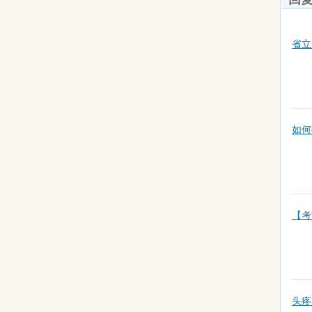
省立
如何
【考
头疼