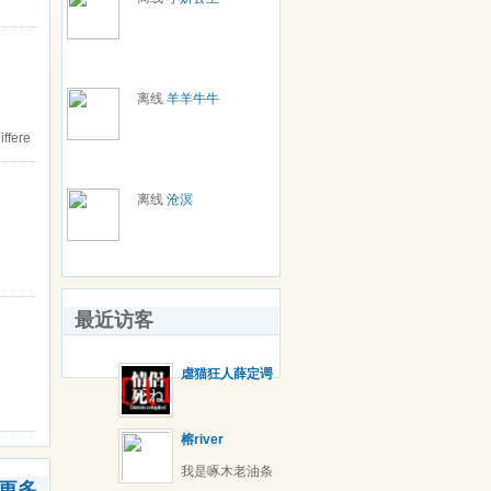
离线
羊羊牛牛
ffere
离线
沧溟
最近访客
虐猫狂人薛定谔
榕river
我是啄木老油条
更多