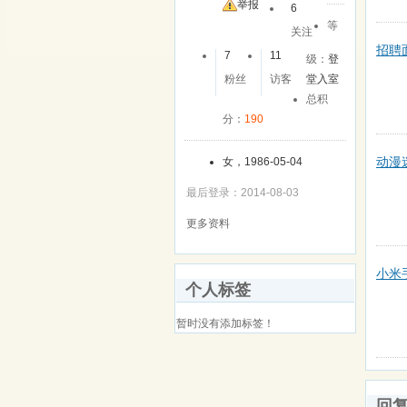
友
举报
6
等
关注
招聘
7
11
级：
登
粉丝
访客
堂入室
总积
分：
190
动漫
女，1986-05-04
最后登录：2014-08-03
更多资料
小米
个人标签
暂时没有添加标签！
回