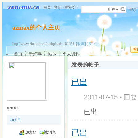
首页
签到（赠积分）
用户
登录
azmax的个人主页
http://www.zhuomu.cn/u.php?uid=102671
[收藏]
[复制]
空
首页
新鲜事
帖子
个人资料
发表的帖子
已出
2011-07-15 - 回
azmax
已出
加关注
已出
加为好
发消息