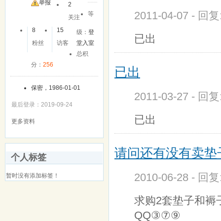
友
举报
2
2011-04-07 - 回
等
关注
8
15
级：
登
已出
粉丝
访客
堂入室
总积
分：
256
已出
保密，1986-01-01
2011-03-27 - 回
最后登录：2019-09-24
已出
更多资料
请问还有没有卖垫
个人标签
2010-06-28 - 回
暂时没有添加标签！
求购2套垫子和褥
QQ③⑦⑨