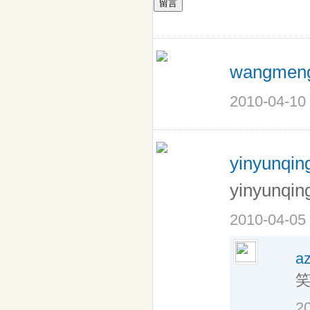
留言
wangmen
2010-04-10
yinyunqi
yinyun
2010-04-05
a
2