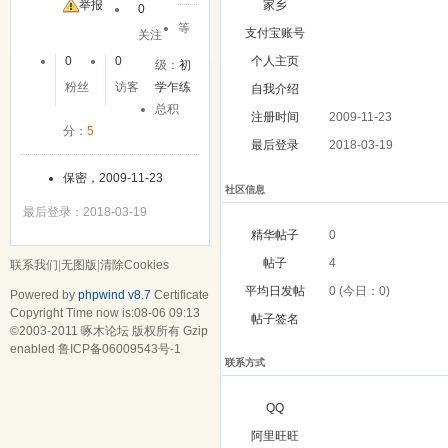
友
举报
家乡
0
等
支付宝账号
关注
0
0
个人主页
级：
初
粉丝
访客
学乍练
自我介绍
总积
注册时间
2009-11-23
分：
5
最后登录
2018-03-19
保密，2009-11-23
社区信息
最后登录：2018-03-19
精华帖子
0
帖子
4
联系我们
|
无图版
|
清除Cookies
平均日发帖
0 (今日：0)
Powered by
phpwind v8.7
Certificate
Copyright Time now is:08-06 09:13
帖子签名
©2003-2011
啄木论坛
版权所有 Gzip
enabled
鲁ICP备06009543号-1
联系方式
QQ
阿里旺旺