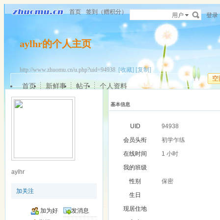
首页
签到（赠积分）
用户
登录
aylhr的个人主页
http://www.zhuomu.cn/u.php?uid=94938
[收藏]
[复制]
空
首页
新鲜事
帖子
个人资料
基本信息
UID
94938
会员头衔
初学乍练
在线时间
1 小时
我的班级
aylhr
性别
保密
加关注
生日
现居住地
加为好
发消息