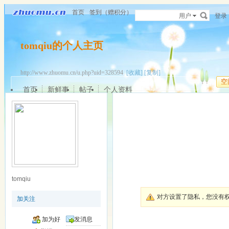
首页
签到（赠积分）
用户
登录
tomqiu的个人主页
http://www.zhuomu.cn/u.php?uid=328594
[收藏]
[复制]
空
首页
新鲜事
帖子
个人资料
tomqiu
对方设置了隐私，您没有
加关注
加为好
发消息