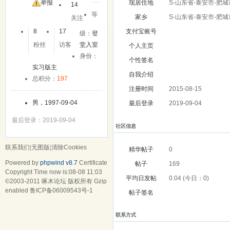
友
举报
现居住地
S-山东省-泰安市-肥城
14
等
家乡
S-山东省-泰安市-肥城
关注
8
17
支付宝账号
级：
登
粉丝
访客
堂入室
个人主页
身份：
个性签名
实习版主
自我介绍
总积分：
197
注册时间
2015-08-15
男，1997-09-04
最后登录
2019-09-04
最后登录：2019-09-04
社区信息
联系我们
|
无图版
|
清除Cookies
精华帖子
0
Powered by
phpwind v8.7
Certificate
帖子
169
Copyright Time now is:08-08 11:03
平均日发帖
0.04 (今日：0)
©2003-2011
啄木论坛
版权所有 Gzip
enabled
鲁ICP备06009543号-1
帖子签名
联系方式