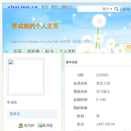
首页
签到（赠积分）
用户
登录
李成栋的个人主页
http://www.zhuomu.cn/u.php?uid=203585
[收藏]
[复制]
空
首页
新鲜事
帖子
个人资料
基本信息
UID
203585
会员头衔
登堂入室
系统头衔
实习版主
在线时间
0 小时
李成栋
我的班级
加关注
性别
男
生日
1997-09-04
加为好
发消息