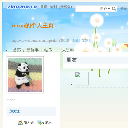
首页
签到（赠积分）
用户
登录
recon的个人主页
http://www.zhuomu.cn/u.php?uid=330550
[收藏]
[复制]
空
首页
新鲜事
帖子
个人资料
朋友
关注中
离线
小轩
该用户暂无签名
recon
更多操作
最近登录: 2026-0
加关注
加为好
发消息