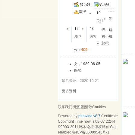
加为好
发消息
友
举报
10
等
关注
12
43
级：
略
粉丝
访客
有小成
总积
分：
409
女，1989-06-05
偶然
最后登录：2020-10-21
更多资料
联系我们
|
无图版
|
清除Cookies
Powered by
phpwind v8.7
Certificate
Copyright Time now is:08-07 22:44
©2003-2011
啄木论坛
版权所有 Gzip
enabled
鲁ICP备06009543号-1