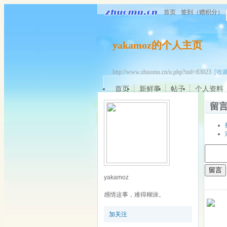
首页
签到（赠积分）
yakamoz的个人主页
http://www.zhuomu.cn/u.php?uid=83023
[收藏
首页
新鲜事
帖子
个人资料
留
留言
yakamoz
感情这事，难得糊涂。
加关注