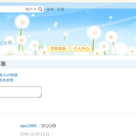
用户
登录
注册
]
[复制]
空间装扮
个人中心
言板
插入url链接
添加表情
wjw1986：
加QQ聊
2009-12-29 23:11
-