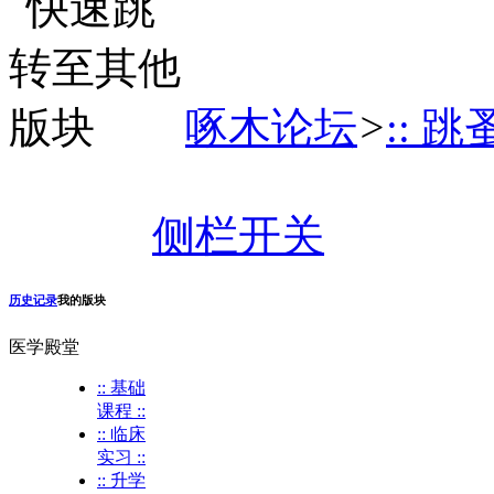
啄木论坛
>
:: 跳
侧栏开关
历史记录
我的版块
医学殿堂
:: 基础
课程 ::
:: 临床
实习 ::
:: 升学