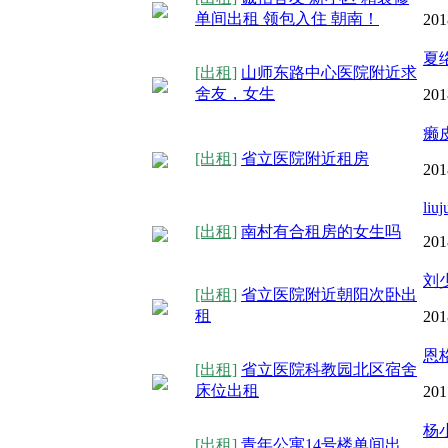
单间出租 领包入住 朝南！
201
夏
[出租]
山师东路中心医院附近求
舍友，女生
201
癞
[出租]
省立医院附近租房
201
liu
[出租]
南村有合租房的女生吗
201
刘
[出租]
省立医院附近朝阳次卧出
租
201
恩
[出租]
省立医院科教园北区宿舍
床位出租
201
杨
[出租]
青年公寓14号楼单间出