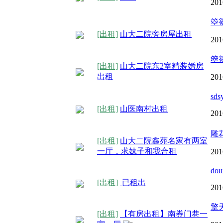
201
箜
[出租]
山大二院旁房屋出租
201
箜
[出租]
山大二院东2室精装婚房
出租
201
sds
[出租]
山医南村出租
201
雕
[出租]
山大二院鑫苑名家有两室
一厅，求妹子和我合租
201
do
[出租]
已租出
201
擎
[出租]
【有房出租】南券门巷一