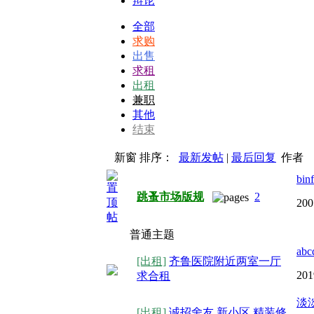
辩论
全部
求购
出售
求租
出租
兼职
其他
结束
新窗
排序：
最新发帖
|
最后回复
作者
bin
跳蚤市场版规
2
200
普通主题
abc
[出租]
齐鲁医院附近两室一厅
201
求合租
淡
[出租]
诚招舍友 新小区 精装修