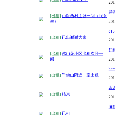
201
碧
[出租]
山医西村主卧一间（限女
生）
201
c15
[出租]
已出谢谢大家
201
妇
[出租]
佛山苑小区出租次卧一
间
201
ham
[出租]
千佛山附近一室出租
201
水
[出租]
结束
201
脑
[出租]
已租