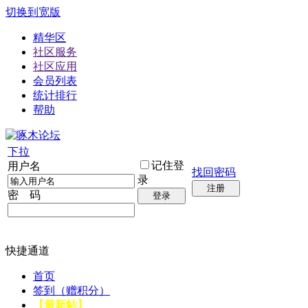
切换到宽版
精华区
社区服务
社区应用
会员列表
统计排行
帮助
下拉
记住登
用户名
找回密码
录
注册
密 码
登录
快捷通道
首页
签到（赠积分）
【最新帖】