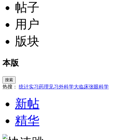
帖子
用户
版块
本版
搜索
热搜：
统计
实习
药理
见习
外科学
大临床
张
眼科学
新帖
精华