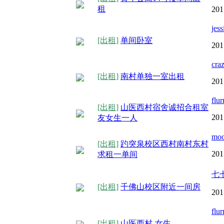
租
201
jes
[出租]
单间卧室
201
cra
[出租]
南村单独一室出租
201
flur
[出租]
山医西村宿舍诚招合租室
201
友女生一人
moo
[出租]
趵突泉校区西村南村东村
201
求租一单间
七
[出租]
千佛山校区附近一间房
201
flur
[出租]
山医西村-女生