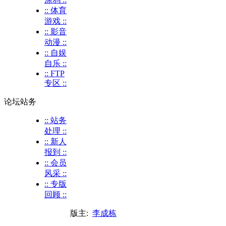
:: 体育
游戏 ::
:: 影音
动漫 ::
:: 自娱
自乐 ::
:: FTP
专区 ::
论坛站务
:: 站务
处理 ::
:: 新人
报到 ::
:: 会员
风采 ::
:: 专版
回顾 ::
版主:
李成栋