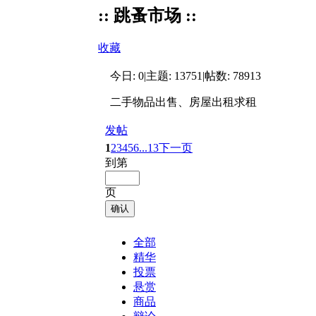
:: 跳蚤市场 ::
收藏
今日:
0
|
主题:
13751
|
帖数:
78913
二手物品出售、房屋出租求租
发帖
1
2
3
4
5
6
...13
下一页
到第
页
确认
全部
精华
投票
悬赏
商品