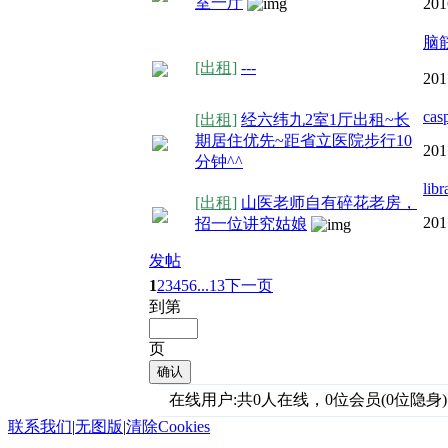
室一厅
201
脑
[出租]
---
201
cas
[出租]
经六纬九2室1厅出租~长
期居住优先~距省立医院步行10
201
分钟^^
lib
[出租]
山医老师自有碎花老房，
201
招一位讲究姑娘
发帖
1
2
3
4
5
6
...13
下一页
到第
页
确认
在线用户:共0人在线，0位会员(0位隐身)
联系我们
|
无图版
|
清除Cookies