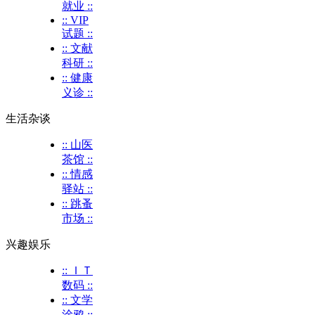
就业 ::
:: VIP
试题 ::
:: 文献
科研 ::
:: 健康
义诊 ::
生活杂谈
:: 山医
茶馆 ::
:: 情感
驿站 ::
:: 跳蚤
市场 ::
兴趣娱乐
:: ＩＴ
数码 ::
:: 文学
涂鸦 ::