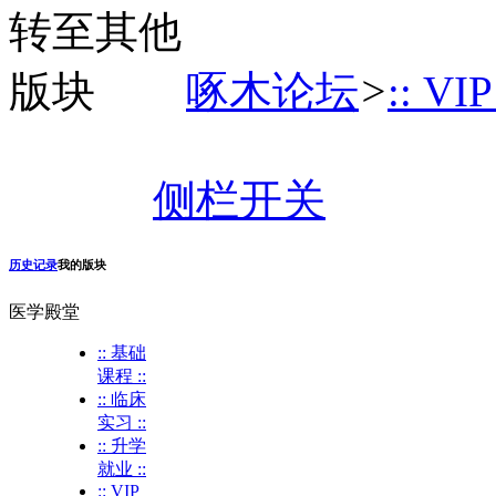
啄木论坛
>
:: VI
侧栏开关
历史记录
我的版块
医学殿堂
:: 基础
课程 ::
:: 临床
实习 ::
:: 升学
就业 ::
:: VIP