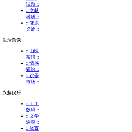
试题 ::
:: 文献
科研 ::
:: 健康
义诊 ::
生活杂谈
:: 山医
茶馆 ::
:: 情感
驿站 ::
:: 跳蚤
市场 ::
兴趣娱乐
:: ＩＴ
数码 ::
:: 文学
涂鸦 ::
:: 体育