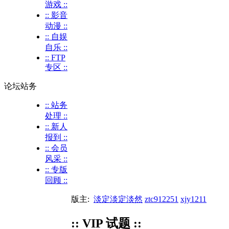
游戏 ::
:: 影音
动漫 ::
:: 自娱
自乐 ::
:: FTP
专区 ::
论坛站务
:: 站务
处理 ::
:: 新人
报到 ::
:: 会员
风采 ::
:: 专版
回顾 ::
版主:
淡定淡定淡然
ztc912251
xjy1211
:: VIP 试题 ::