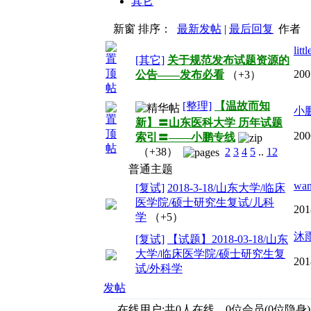
其它
新窗
排序：
最新发帖
|
最后回复
作者
littl
[其它]
关于规范发布试题资源的
200
公告——发布必看
（+3）
[整理]
【温故而知
小
新】〓山东医科大学 历年试题
200
索引〓——小鹏专线
（+38）
2
3
4
5
..
12
普通主题
wa
[复试]
2018-3-18/山东大学/临床
医学院/硕士研究生复试/儿科
201
学
（+5）
沐
[复试]
【试题】2018-03-18/山东
大学/临床医学院/硕士研究生复
201
试/外科学
发帖
在线用户:共0人在线，0位会员(0位隐身)