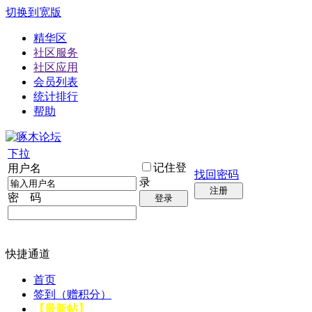
切换到宽版
精华区
社区服务
社区应用
会员列表
统计排行
帮助
下拉
记住登
用户名
找回密码
录
注册
密 码
登录
快捷通道
首页
签到（赠积分）
【最新帖】