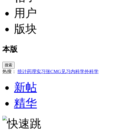
用户
版块
本版
搜索
热搜：
统计
药理
实习
张
CMG
见习
内科学
外科学
新帖
精华