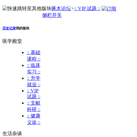
啄木论坛
>
:: VIP 试题 ::
侧栏开关
历史记录
我的版块
医学殿堂
:: 基础
课程 ::
:: 临床
实习 ::
:: 升学
就业 ::
:: VIP
试题 ::
:: 文献
科研 ::
:: 健康
义诊 ::
生活杂谈