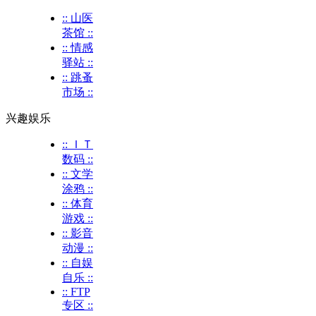
:: 山医
茶馆 ::
:: 情感
驿站 ::
:: 跳蚤
市场 ::
兴趣娱乐
:: ＩＴ
数码 ::
:: 文学
涂鸦 ::
:: 体育
游戏 ::
:: 影音
动漫 ::
:: 自娱
自乐 ::
:: FTP
专区 ::