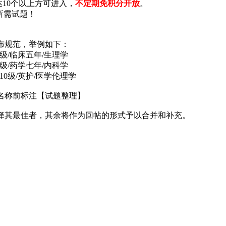
达10个以上方可进入，
不定期免积分开放
。
所需试题！
。
布规范，举例如下：
10级/临床五年/生理学
10级/药学七年/内科学
2010级/英护/医学伦理学
名称前标注【试题整理】
择其最佳者，其余将作为回帖的形式予以合并和补充。
。