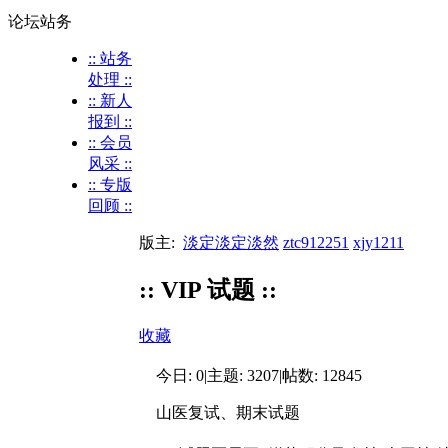
论坛站务
:: 站务
处理 ::
:: 新人
报到 ::
:: 会员
风采 ::
:: 专版
回顾 ::
版主:
淡定淡定淡然
ztc912251
xjy1211
:: VIP 试题 ::
收藏
今日:
0
|
主题:
3207
|
帖数:
12845
山医复试、期末试题