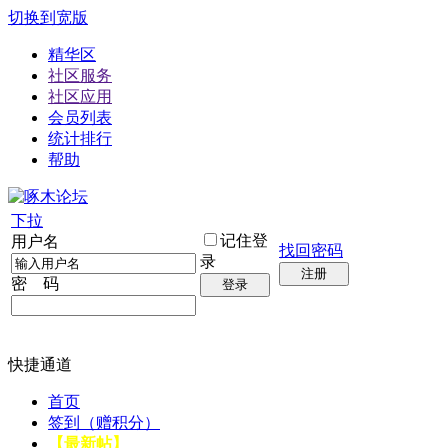
切换到宽版
精华区
社区服务
社区应用
会员列表
统计排行
帮助
下拉
记住登
用户名
找回密码
录
注册
密 码
登录
快捷通道
首页
签到（赠积分）
【最新帖】