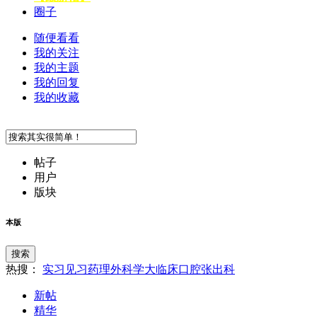
圈子
随便看看
我的关注
我的主题
我的回复
我的收藏
帖子
用户
版块
本版
搜索
热搜：
实习
见习
药理
外科学
大临床
口腔
张
出科
新帖
精华