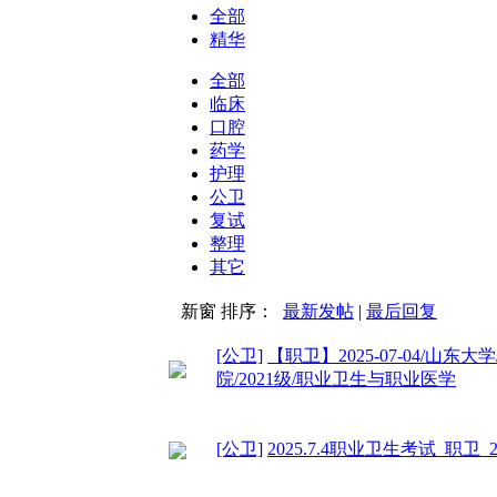
全部
精华
全部
临床
口腔
药学
护理
公卫
复试
整理
其它
新窗
排序：
最新发帖
|
最后回复
[公卫]
【职卫】2025-07-04/山东
院/2021级/职业卫生与职业医学
[公卫]
2025.7.4职业卫生考试 职卫 2