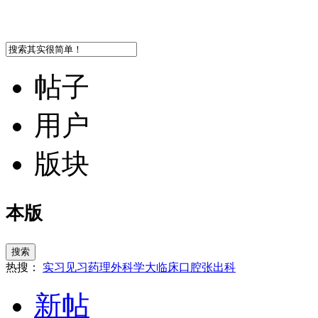
帖子
用户
版块
本版
搜索
热搜：
实习
见习
药理
外科学
大临床
口腔
张
出科
新帖