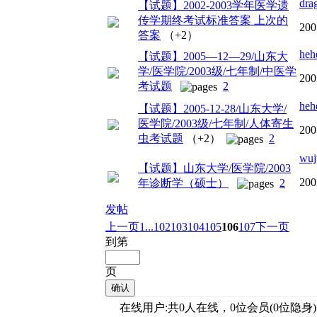
dra
【试题】2002-2003学年医学遗
传学期终考试标准答案 上次的
200
答案
（+2）
heh
【试题】2005—12—29/山东大
学/医学院/2003级/七年制/中医学
200
考试题
2
heh
【试题】2005-12-28/山东大学/
医学院/2003级/七年制/人体寄生
200
虫考试题
（+2）
2
wuj
【试题】山东大学/医学院/2003
200
年诊断学（硕士）
2
发帖
上一页
1...
102
103
104
105
106
107
下一页
到第
页
确认
在线用户:共0人在线，0位会员(0位隐身)