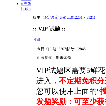
:: 专版
回顾 ::
版主:
淡定淡定淡然
ztc912251
xjy1211
:: VIP 试题 ::
收藏
今日:
0
|
主题:
3207
|
帖数:
12845
山医复试、期末试题
VIP试题区需要
5鲜花
进入，
不定期免积分
您可以使用上面的“
发题奖励：可至少获