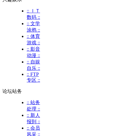
:: ＩＴ
数码 ::
:: 文学
涂鸦 ::
:: 体育
游戏 ::
:: 影音
动漫 ::
:: 自娱
自乐 ::
:: FTP
专区 ::
论坛站务
:: 站务
处理 ::
:: 新人
报到 ::
:: 会员
风采 ::