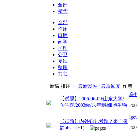
全部
精华
全部
临床
口腔
药学
护理
公卫
复试
整理
其它
新窗
排序：
最新发帖
|
最后回复
作者
乌
【试题】2006-06-09/山东大学/
医学院/2003级/六年制/细胞生物
200
lge
【试题】内外妇儿考题 ? 来自泉
200
韵bbs
（+1）
2