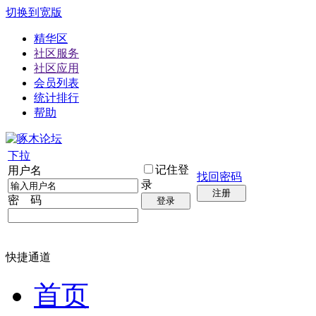
切换到宽版
精华区
社区服务
社区应用
会员列表
统计排行
帮助
下拉
记住登
用户名
找回密码
录
注册
密 码
登录
快捷通道
首页