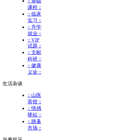
:: 基础
课程 ::
:: 临床
实习 ::
:: 升学
就业 ::
:: VIP
试题 ::
:: 文献
科研 ::
:: 健康
义诊 ::
生活杂谈
:: 山医
茶馆 ::
:: 情感
驿站 ::
:: 跳蚤
市场 ::
兴趣娱乐