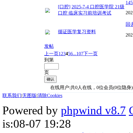
145
[口腔]
2025-7-4 口腔医学院 21级
202
口腔 临床实习前培训考试
回
循证医学复习资料
202
发帖
上一页
1
2
3
4
5
6
...107
下一页
到第
页
确认
在线用户:共0人在线，0位会员(0位隐身)
联系我们
|
无图版
|
清除Cookies
Powered by
phpwind v8.7
is:08-07 19:28