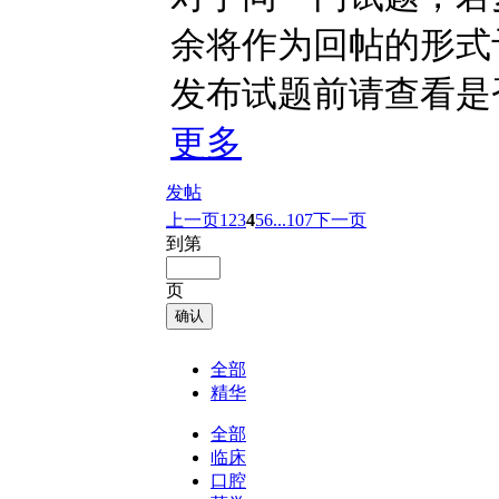
余将作为回帖的形式
发布试题前请查看是
更多
发帖
上一页
1
2
3
4
5
6
...107
下一页
到第
页
确认
全部
精华
全部
临床
口腔