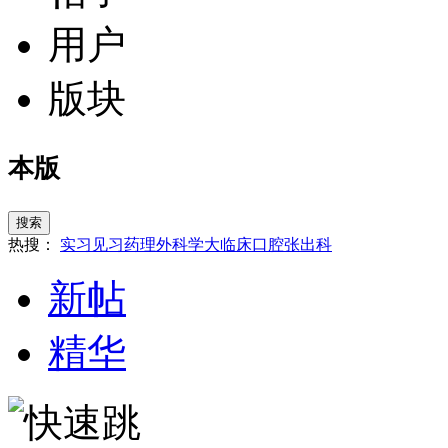
用户
版块
本版
搜索
热搜：
实习
见习
药理
外科学
大临床
口腔
张
出科
新帖
精华