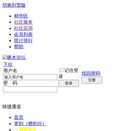
切换到宽版
精华区
社区服务
社区应用
会员列表
统计排行
帮助
下拉
记住登
用户名
找回密码
录
注册
密 码
登录
快捷通道
首页
签到（赠积分）
【最新帖】