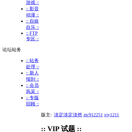
游戏 ::
:: 影音
动漫 ::
:: 自娱
自乐 ::
:: FTP
专区 ::
论坛站务
:: 站务
处理 ::
:: 新人
报到 ::
:: 会员
风采 ::
:: 专版
回顾 ::
版主:
淡定淡定淡然
ztc912251
xjy1211
:: VIP 试题 ::