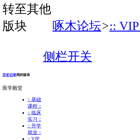
啄木论坛
>
:: VI
侧栏开关
历史记录
我的版块
医学殿堂
:: 基础
课程 ::
:: 临床
实习 ::
:: 升学
就业 ::
:: VIP