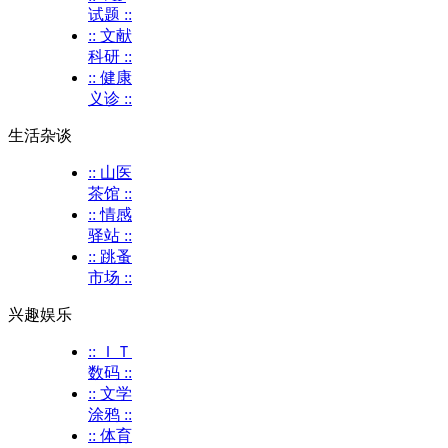
试题 ::
:: 文献
科研 ::
:: 健康
义诊 ::
生活杂谈
:: 山医
茶馆 ::
:: 情感
驿站 ::
:: 跳蚤
市场 ::
兴趣娱乐
:: ＩＴ
数码 ::
:: 文学
涂鸦 ::
:: 体育