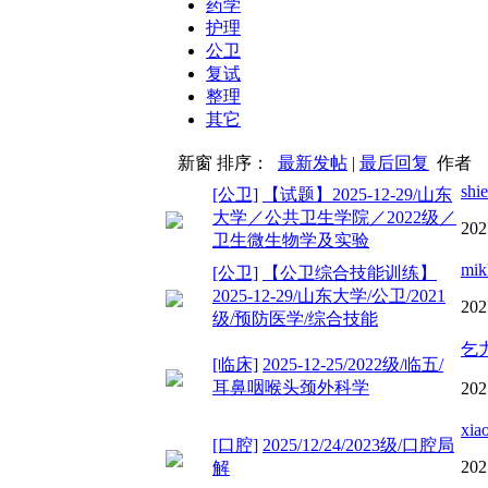
药学
护理
公卫
复试
整理
其它
新窗
排序：
最新发帖
|
最后回复
作者
shi
[公卫]
【试题】2025-12-29/山东
大学／公共卫生学院／2022级／
202
卫生微生物学及实验
mik
[公卫]
【公卫综合技能训练】
2025-12-29/山东大学/公卫/2021
202
级/预防医学/综合技能
乞
[临床]
2025-12-25/2022级/临五/
耳鼻咽喉头颈外科学
202
xia
[口腔]
2025/12/24/2023级/口腔局
202
解