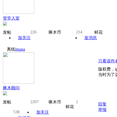
登堂入室
226
214
发帖
啄木币
鲜花
加关注
发消息
离线
linana
只看该作
版权费，i
当时为了
啄木顾问
2207
1
发帖
啄木币
回复
鲜花
举报
538
加关注