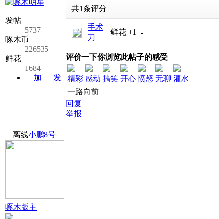
共
1
条评分
发帖
手术
5737
鲜花
+1
-
刀
啄木币
226535
评价一下你浏览此帖子的感受
鲜花
1684
加
发
精彩
感动
搞笑
开心
愤怒
无聊
灌水
关注
消息
一路向前
回复
举报
离线
小鹏8号
啄木版主