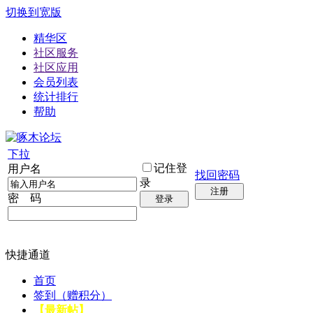
切换到宽版
精华区
社区服务
社区应用
会员列表
统计排行
帮助
下拉
记住登
用户名
找回密码
录
注册
密 码
登录
快捷通道
首页
签到（赠积分）
【最新帖】