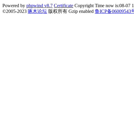
Powered by
phpwind v8.7
Certificate
Copyright Time now is:08-07 1
©2005-2023
啄木论坛
版权所有 Gzip enabled
鲁ICP备06009543