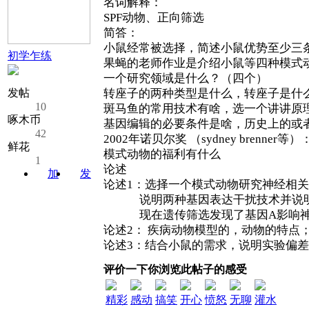
名词解释：
SPF动物、正向筛选
简答：
小鼠经常被选择，简述小鼠优势至少三
初学乍练
果蝇的老师作业是介绍小鼠等四种模式
一个研究领域是什么？（四个）
发帖
转座子的两种类型是什么，转座子是什
10
斑马鱼的常用技术有啥，选一个讲讲原
啄木币
基因编辑的必要条件是啥，历史上的或
42
2002年诺贝尔奖 （sydney bren
鲜花
模式动物的福利有什么
1
论述
加
发
论述1：选择一个模式动物研究神经相
关注
消息
说明两种基因表达干扰技术并说
现在遗传筛选发现了基因A影响神经
论述2： 疾病动物模型的，动物的特点
论述3：结合小鼠的需求，说明实验偏
评价一下你浏览此帖子的感受
精彩
感动
搞笑
开心
愤怒
无聊
灌水