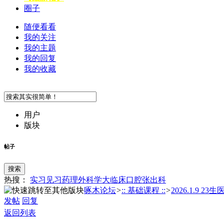
圈子
随便看看
我的关注
我的主题
我的回复
我的收藏
用户
版块
帖子
搜索
热搜：
实习
见习
药理
外科学
大临床
口腔
张
出科
啄木论坛
>
:: 基础课程 ::
>
2026.1.9 23生
发帖
回复
返回列表