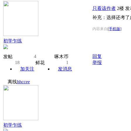
只看该作者
2楼
发表
补充：选择还考了
内容来自
[手机版]
初学乍练
4
回复
发帖
啄木币
18
1
举报
鲜花
加关注
发消息
离线
hhccee
初学乍练