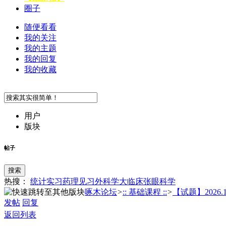
圈子
随便看看
我的关注
我的主题
我的回复
我的收藏
用户
版块
帖子
搜索
热搜：
统计
实习
药理
见习
外科学
大临床
张
眼科学
啄木论坛
>
:: 基础课程 ::
>
【试题】2026.1.6
发帖
回复
返回列表