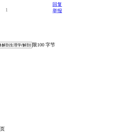
回复
1
举报
限100 字节
页