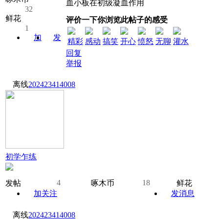
血小板在初级凝血作用
32
鲜花
评价一下你浏览此帖子的感受
1
加
发
精彩
感动
搞笑
开心
愤怒
无聊
灌水
关注
消息
回复
举报
离线
202423414008
初学乍练
4
18
发帖
啄木币
鲜花
加关注
发消息
离线
202423414008