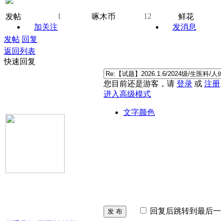
1
12
发帖
啄木币
鲜花
加关注
发消息
发帖
回复
返回列表
快速回复
您目前还是游客，请
登录
或
注册
进入高级模式
文字颜色
回复后跳转到最后一
发 布