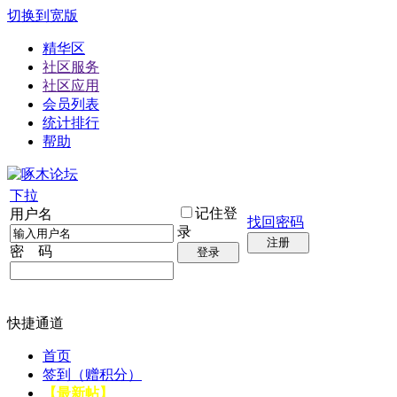
切换到宽版
精华区
社区服务
社区应用
会员列表
统计排行
帮助
下拉
记住登
用户名
找回密码
录
注册
密 码
登录
快捷通道
首页
签到（赠积分）
【最新帖】