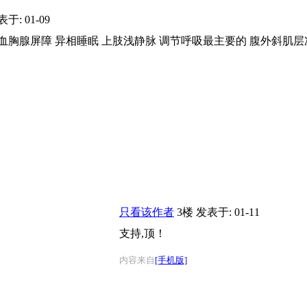
于: 01-09
血胸腺屏障 异相睡眠 上肢浅静脉 调节呼吸最主要的 腹外斜肌层
只看该作者
3楼
发表于: 01-11
支持,顶！
内容来自
[手机版]