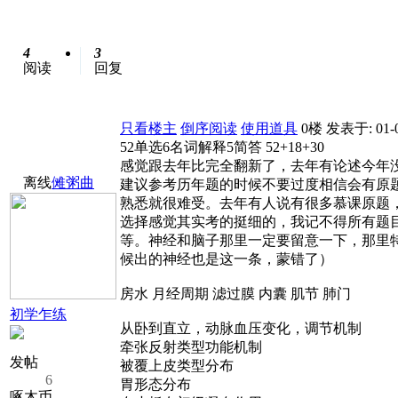
4
3
阅读
回复
只看楼主
倒序阅读
使用道具
0楼
发表于: 01-
52单选6名词解释5简答 52+18+30
感觉跟去年比完全翻新了，去年有论述今年
离线
傩粥曲
建议参考历年题的时候不要过度相信会有原
熟悉就很难受。去年有人说有很多慕课原题
选择感觉其实考的挺细的，我记不得所有题
等。神经和脑子那里一定要留意一下，那里
候出的神经也是这一条，蒙错了）
房水 月经周期 滤过膜 内囊 肌节 肺门
初学乍练
从卧到直立，动脉血压变化，调节机制
牵张反射类型功能机制
发帖
被覆上皮类型分布
6
胃形态分布
啄木币