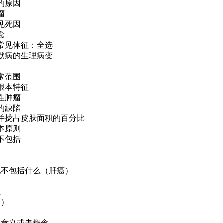
血的原因
瘤
常见死因
念
的常见体征：全选
海默病的生理病变
正常范围
瘤根本特征
恶性肿瘤
断的缺陷
指并拢占皮肤面积的百分比
基本原则
务不包括
现不包括什么（肝癌）
症
（）
的意义或者概念