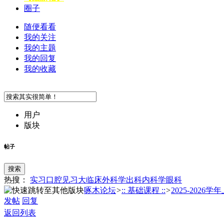
圈子
随便看看
我的关注
我的主题
我的回复
我的收藏
用户
版块
帖子
搜索
热搜：
实习
口腔
见习
大临床
外科学
出科
内科学
眼科
啄木论坛
>
:: 基础课程 ::
>
2025-2026学年
发帖
回复
返回列表