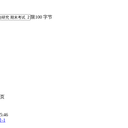
限100 字节
页
5:46
号-1