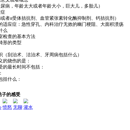
（糖尿病，年龄太大或者年龄大小，巨大儿，多胎儿）
发症
（β或者α受体拮抗剂、血管紧张素转化酶抑制剂、钙拮抗剂）
术的适应症：急性穿孔、内科治疗无效的幽门梗阻、大面积溃疡
什么
验室检查的基本方法
性畸形的类型
知识（刮治术、洁治术、牙周病包括什么）
定义的烧伤的是：
接受的最长时间不包括：
：
断包括什么：
帖子的感受
心
愤怒
无聊
灌水