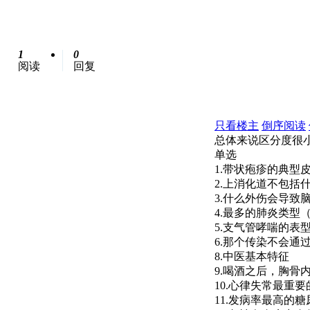
1
0
阅读
回复
只看楼主
倒序阅读
总体来说区分度很
单选
1.带状疱疹的典型
2.上消化道不包括
3.什么外伤会导致
4.最多的肺炎类型
5.支气管哮喘的表
6.那个传染不会通
8.中医基本特征
9.喝酒之后，胸
10.心律失常最重
11.发病率最高的糖