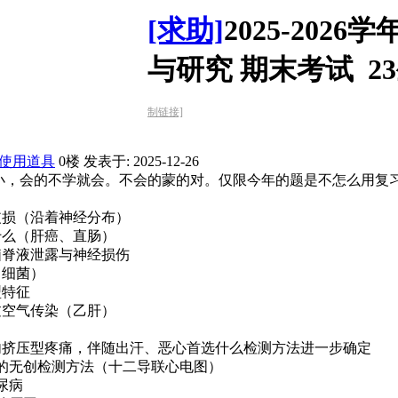
[求助]
2025-202
与研究 期末考试 2
制链接]
使用道具
0楼
发表于: 2025-12-26
小，会的不学就会。不会的蒙的对。仅限今年的题是不怎么用复
皮损（沿着神经分布）
什么（肝癌、直肠）
脑脊液泄露与神经损伤
（细菌）
型特征
过空气传染（乙肝）
骨内挤压型疼痛，伴随出汗、恶心首选什么检测方法进一步确定
要的无创检测方法（十二导联心电图）
尿病