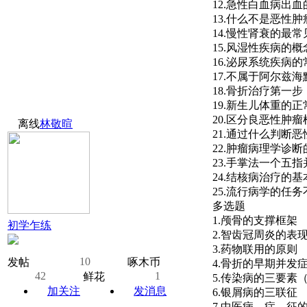
12.急性白血病出
13.什么不是恶性肿
14.慢性肾衰的最
15.风湿性疾病的概
16.泌尿系统疾病
17.不属于阿尔兹
18.骨折治疗第一步
19.新生儿体重的
20.区分良恶性肿
离线
林敬暄
21.通过什么判断
22.肿瘤病理学诊
23.手掌法一个五
24.结核病治疗的
25.流行病学的任
多选题
1.颅骨的支撑框架
初学乍练
2.智齿冠周炎的表
3.药物联用的原则
10
发帖
啄木币
4.骨折的早期并发
42
1
鲜花
5.传染病的三要素
加关注
发消息
6.银屑病的三联征
7.中医病、症、征