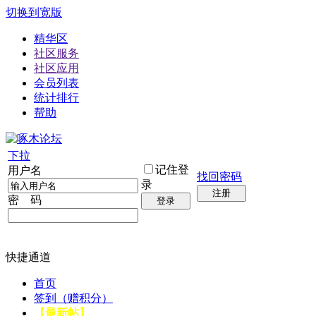
切换到宽版
精华区
社区服务
社区应用
会员列表
统计排行
帮助
下拉
记住登
用户名
找回密码
录
注册
密 码
登录
快捷通道
首页
签到（赠积分）
【最新帖】