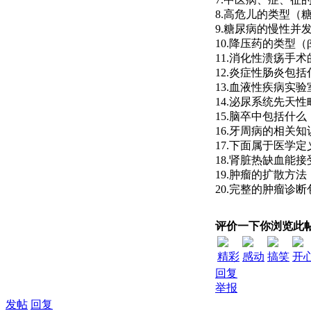
8.高危儿的类型
9.糖尿病的慢性并
10.降压药的类型
11.消化性溃疡手
12.炎症性肠炎包括
13.血液性疾病实
14.泌尿系统先天
15.脑卒中包括什么
16.牙周病的相关
17.下面属于医学
18.肾脏热缺血能
19.肿瘤的扩散方法
20.完整的肿瘤诊
评价一下你浏览此
精彩
感动
搞笑
开
回复
举报
发帖
回复