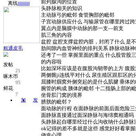
前列腺沟的位置
离线
jjjjjjjjjj
头静脉相关的知识
主动脉弓的毗邻 食管胸部的毗邻
子宫动脉供应什么 与输尿管在哪里跨过
翼点内是脑膜中动脉的那一支—前支
肌三角的内容
盆腔 盆腔支撑盆腔内脏，封闭了什么 是
粗通皮毛
肋间隙内血管神经的排列关系 静脉动脉神
还考了一些 掌握里面的重点 什么股管股
的内容啦
发帖
比如深环应该是在腹股沟韧带的上方 腹股
21
两侧髂ji连线平对什么 尿生殖区跟肛区的
啄木币
屈膝时腘窝外侧突起的是什么肌腱 垂体的
95
鲜花
腕管的构成 胰体的毗邻 十二指肠上部的
7
坐骨肛门窝的境界
加
发
膀胱的毗邻？
关注
消息
面动脉的行程 在面静脉的前面后面危险
面静脉直接通过面深静脉与海绵窦相通吗
头静脉起自哪里经过什么沟收纳什么静脉
ok记得的差不多就是这些 感觉好好看掌
侥幸心理