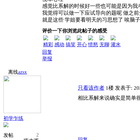
感觉比系解的时候好一些也可能是因为我
我觉得可以做一下应试导向的题呢 做之
就是这些 学姐要看明天的习思想了 唉脑
评价一下你浏览此帖子的感受
精彩
感动
搞笑
开心
愤怒
无聊
灌水
回复
举报
离线
azsx
只看该作者
1楼
发表于: 202
相比系解来说确实是简单
初学乍练
2
发帖
回复