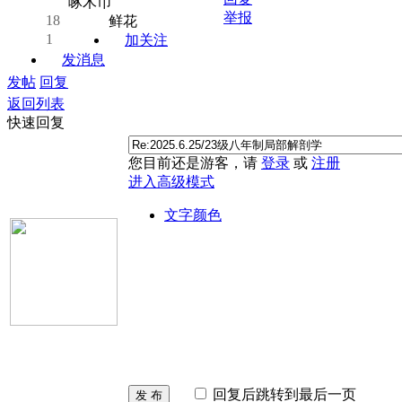
啄木币
举报
18
鲜花
1
加关注
发消息
发帖
回复
返回列表
快速回复
您目前还是游客，请
登录
或
注册
进入高级模式
文字颜色
回复后跳转到最后一页
发 布