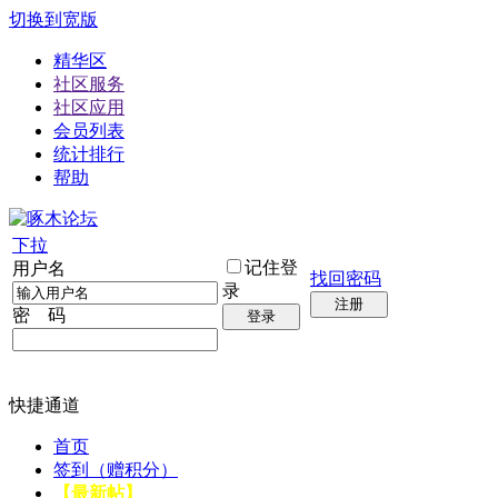
切换到宽版
精华区
社区服务
社区应用
会员列表
统计排行
帮助
下拉
记住登
用户名
找回密码
录
注册
密 码
登录
快捷通道
首页
签到（赠积分）
【最新帖】