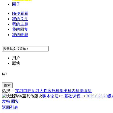
圈子
随便看看
我的关注
我的主题
我的回复
我的收藏
用户
版块
帖子
搜索
热搜：
实习
口腔
见习
大临床
外科学
出科
内科学
眼科
啄木论坛
>
:: 基础课程 ::
>
2025.6.25/23
发帖
回复
返回列表