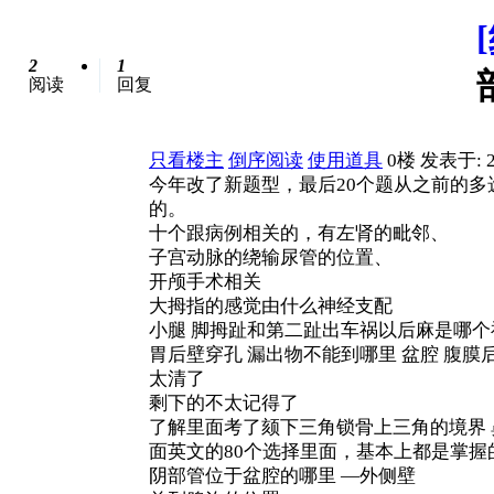
2
1
阅读
回复
只看楼主
倒序阅读
使用道具
0楼
发表于: 2
今年改了新题型，最后20个题从之前的
的。
十个跟病例相关的，有左肾的毗邻、
子宫动脉的绕输尿管的位置、
开颅手术相关
大拇指的感觉由什么神经支配
小腿 脚拇趾和第二趾出车祸以后麻是哪个
胃后壁穿孔 漏出物不能到哪里 盆腔 腹膜
太清了
剩下的不太记得了
了解里面考了颏下三角锁骨上三角的境界
面英文的80个选择里面，基本上都是掌握
阴部管位于盆腔的哪里 —外侧壁