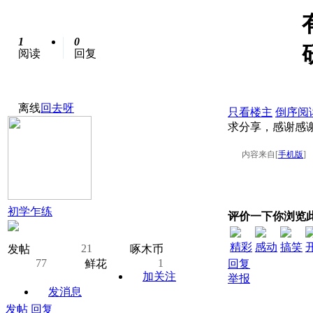
1
0
阅读
回复
离线
回去呀
只看楼主
倒序阅
求分享，感谢感
内容来自[
手机版
]
初学乍练
评价一下你浏览
精彩
感动
搞笑
21
发帖
啄木币
77
1
鲜花
回复
加关注
举报
发消息
发帖
回复