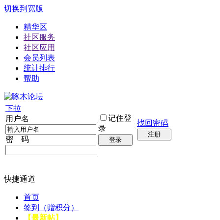
切换到宽版
精华区
社区服务
社区应用
会员列表
统计排行
帮助
下拉
记住登
用户名
找回密码
录
注册
密 码
登录
快捷通道
首页
签到（赠积分）
【最新帖】