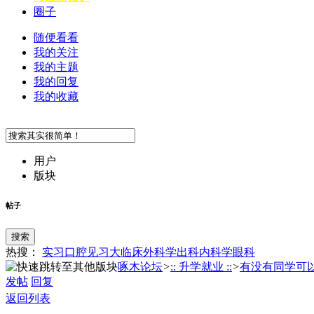
圈子
随便看看
我的关注
我的主题
我的回复
我的收藏
用户
版块
帖子
搜索
热搜：
实习
口腔
见习
大临床
外科学
出科
内科学
眼科
啄木论坛
>
:: 升学就业 ::
>
有没有同学可以分
发帖
回复
返回列表