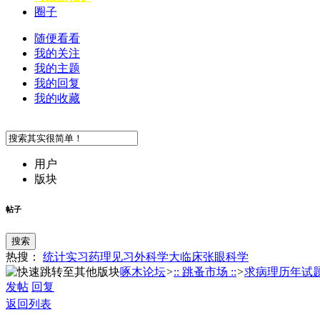
圈子
随便看看
我的关注
我的主题
我的回复
我的收藏
用户
版块
帖子
搜索
热搜：
统计
实习
药理
见习
外科学
大临床
张
眼科学
啄木论坛
>
:: 跳蚤市场 ::
>
求病理历年试
发帖
回复
返回列表