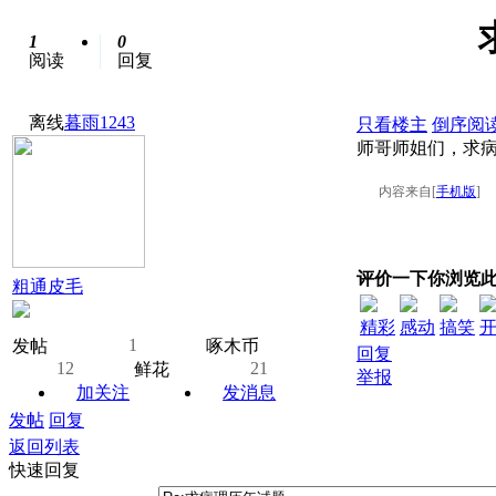
1
0
阅读
回复
离线
暮雨1243
只看楼主
倒序阅
师哥师姐们，求
内容来自[
手机版
]
评价一下你浏览
粗通皮毛
精彩
感动
搞笑
1
发帖
啄木币
回复
12
21
鲜花
举报
加关注
发消息
发帖
回复
返回列表
快速回复