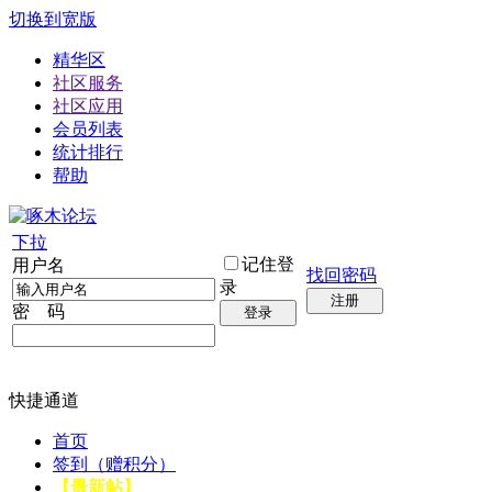
切换到宽版
精华区
社区服务
社区应用
会员列表
统计排行
帮助
下拉
记住登
用户名
找回密码
录
注册
密 码
登录
快捷通道
首页
签到（赠积分）
【最新帖】