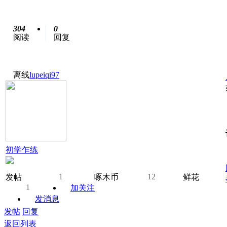
304
0
阅读
回复
离线
lupeiqi97
初学乍练
1
12
发帖
啄木币
鲜花
1
加关注
发消息
发帖
回复
返回列表