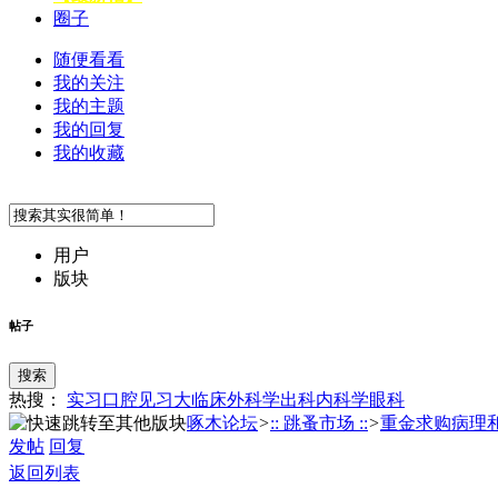
圈子
随便看看
我的关注
我的主题
我的回复
我的收藏
用户
版块
帖子
搜索
热搜：
实习
口腔
见习
大临床
外科学
出科
内科学
眼科
啄木论坛
>
:: 跳蚤市场 ::
>
重金求购病理和内
发帖
回复
返回列表