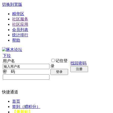
切换到宽版
精华区
社区服务
社区应用
会员列表
统计排行
帮助
下拉
记住登
用户名
找回密码
录
注册
密 码
登录
快捷通道
首页
签到（赠积分）
【最新帖】