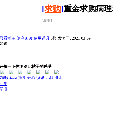
[
求购
]
重金求购病理
制链接]
只看楼主
倒序阅读
使用道具
0楼
发表于: 2021-03-09
如题
评价一下你浏览此帖子的感受
精彩
感动
搞笑
开心
愤怒
无聊
灌水
回复
举报