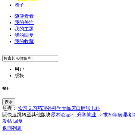
圈子
随便看看
我的关注
我的主题
我的回复
我的收藏
用户
版块
帖子
搜索
热搜：
实习
见习
药理
外科学
大临床
口腔
张
出科
啄木论坛
>
:: 升学就业 ::
>
求20年病理考
发帖
回复
返回列表