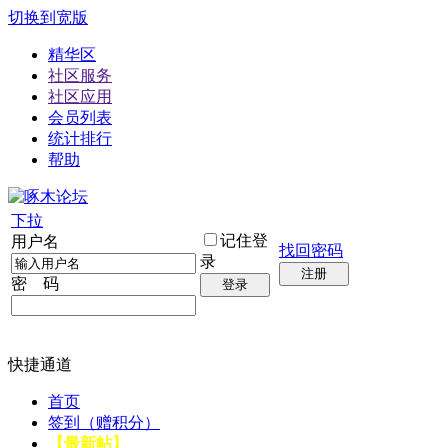
切换到宽版
精华区
社区服务
社区应用
会员列表
统计排行
帮助
下拉
记住登
用户名
找回密码
录
注册
密 码
登录
快捷通道
首页
签到（赠积分）
【最新帖】