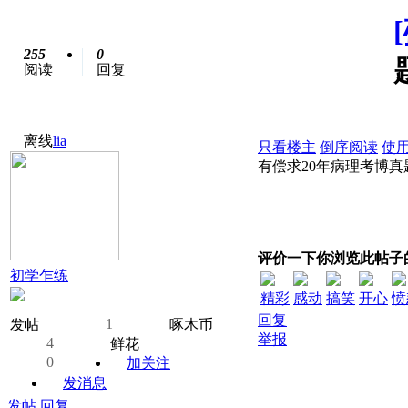
255
0
阅读
回复
离线
lia
只看楼主
倒序阅读
使
有偿求20年病理考博真题
评价一下你浏览此帖子
初学乍练
精彩
感动
搞笑
开心
愤
回复
1
发帖
啄木币
举报
4
鲜花
0
加关注
发消息
发帖
回复